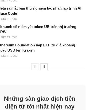
2 GIỜ TRƯỚC
eta ra mắt bản thử nghiệm tác nhân lập trình AI
use Code
2 GIỜ TRƯỚC
ithumb sẽ niêm yết token UB trên thị trường
KRW
2 GIỜ TRƯỚC
thereum Foundation nạp ETH trị giá khoảng
.070 USD lên Kraken
2 GIỜ TRƯỚC
Những sàn giao dịch tiền
điện tử tốt nhất hiện nay