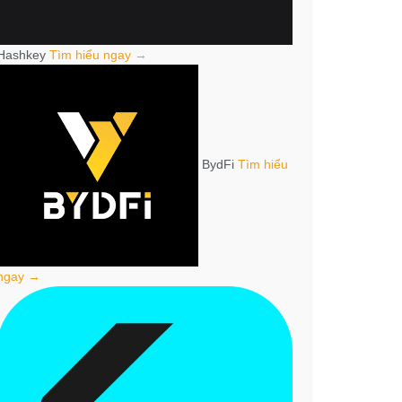
Hashkey
Tìm hiểu ngay →
BydFi
Tìm hiểu
ngay →