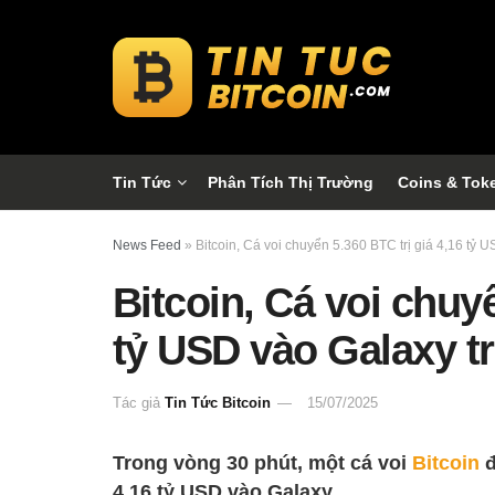
Tin Tức
Phân Tích Thị Trường
Coins & Tok
News Feed
»
Bitcoin, Cá voi chuyển 5.360 BTC trị giá 4,16 tỷ 
Bitcoin, Cá voi chuyể
tỷ USD vào Galaxy t
Tác giả
Tin Tức Bitcoin
15/07/2025
Trong vòng 30 phút, một cá voi
Bitcoin
đ
4,16 tỷ USD vào Galaxy.