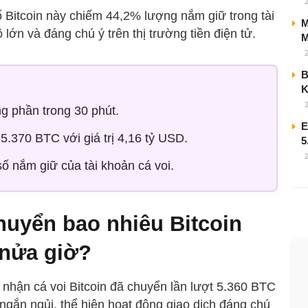
ố Bitcoin này chiếm 44,2% lượng nắm giữ trong tài
M
 lớn và đáng chú ý trên thị trường tiền điện tử.
M
B
 phần trong 30 phút.
E
5.370 BTC với giá trị 4,16 tỷ USD.
5
ố nắm giữ của tài khoản cá voi.
chuyển bao nhiêu Bitcoin
 nửa giờ?
 nhận cá voi Bitcoin đã chuyển lần lượt 5.360 BTC
ngắn ngủi, thể hiện hoạt động giao dịch đáng chú