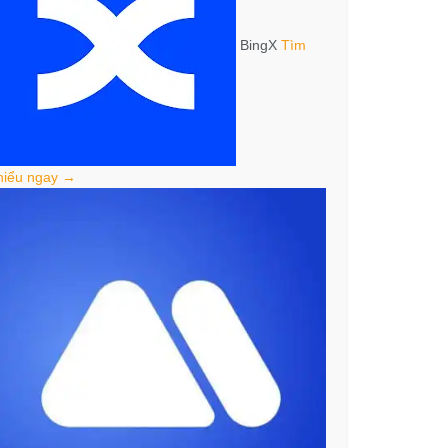
BingX
Tìm
hiểu ngay →