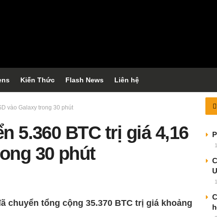
ens
Kiến Thức
Flash News
Liên hệ
USD vào Galaxy trong 30 phút
n 5.360 BTC trị giá 4,16
P
rong 30 phút
C
C
ã chuyển tổng cộng 35.370 BTC trị giá khoảng
h