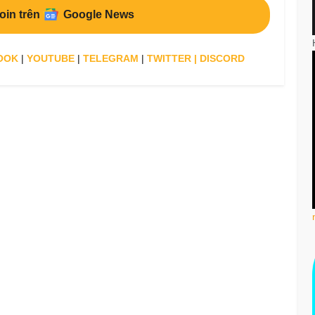
oin trên
Google News
OOK
|
YOUTUBE
|
TELEGRAM
|
TWITTER
|
DISCORD