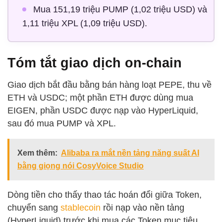
Mua 151,19 triệu PUMP (1,02 triệu USD) và
1,11 triệu XPL (1,09 triệu USD).
Tóm tắt giao dịch on-chain
Giao dịch bắt đầu bằng bán hàng loạt PEPE, thu về
ETH và USDC; một phần ETH được dùng mua
EIGEN, phần USDC được nạp vào HyperLiquid,
sau đó mua PUMP và XPL.
Xem thêm:
Alibaba ra mắt nền tảng năng suất AI
bằng giọng nói CosyVoice Studio
Dòng tiền cho thấy thao tác hoán đổi giữa Token,
chuyển sang
stablecoin
rồi nạp vào nền tảng
(HyperLiquid) trước khi mua các Token mục tiêu,