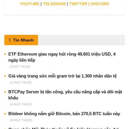
YOUTUBE
|
TELEGRAM
|
TWITTER
|
DISCORD
Tin Nhanh
ETF Ethereum giao ngay hút ròng 49,601 triệu USD, 4
ngày liên tiếp
6 PHÚT TRƯỚC
Giá vàng trang sức mỗi gram trở lại 1.300 nhân dân tệ
12 PHÚT TRƯỚC
BTCPay Server bị tấn công, yêu cầu nâng cấp và đổi mật
khẩu
19 PHÚT TRƯỚC
Bitdeer không nắm giữ Bitcoin, bán 270,5 BTC tuần này
26 PHÚT TRƯỚC