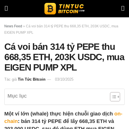
News Feed
»
Cá voi bán 314 tỷ PEPE thu 668,35 ETH, 203K USDC, mua
EIGEN PUMP XPL
Cá voi bán 314 tỷ PEPE thu
668,35 ETH, 203K USDC, mua
EIGEN PUMP XPL
Tác giả
Tin Tức Bitcoin
03/10/2025
Mục lục
Một ví lớn (whale) thực hiện chuỗi giao dịch
on-
chain
: bán 314 tỷ PEPE để lấy 668,35 ETH và
203.000 USDC, sau đó dùng ETH mua EIGEN,