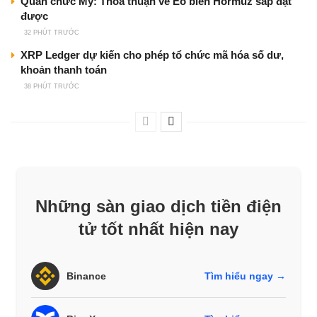
Quan chức Mỹ: Thỏa thuận về Eo biển Hormuz sắp đạt
được
32 PHÚT TRƯỚC
XRP Ledger dự kiến cho phép tổ chức mã hóa số dư,
khoản thanh toán
38 PHÚT TRƯỚC
Những sàn giao dịch tiền điện
tử tốt nhất hiện nay
Binance
Tìm hiểu ngay →