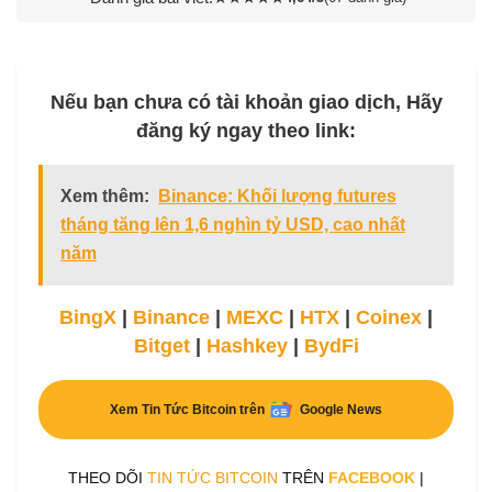
Nếu bạn chưa có tài khoản giao dịch, Hãy
đăng ký ngay theo link:
Xem thêm:
Binance: Khối lượng futures
tháng tăng lên 1,6 nghìn tỷ USD, cao nhất
năm
BingX
|
Binance
|
MEXC
|
HTX
|
Coinex
|
Bitget
|
Hashkey
|
BydFi
Xem Tin Tức Bitcoin trên
Google News
THEO DÕI
TIN TỨC BITCOIN
TRÊN
FACEBOOK
|