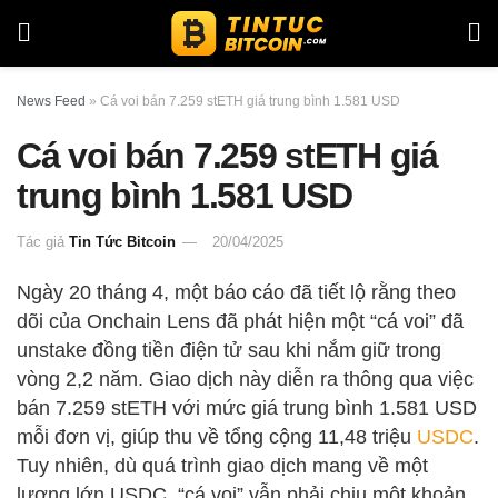
News Feed
»
Cá voi bán 7.259 stETH giá trung bình 1.581 USD
Cá voi bán 7.259 stETH giá
trung bình 1.581 USD
Tác giả
Tin Tức Bitcoin
20/04/2025
Ngày 20 tháng 4, một báo cáo đã tiết lộ rằng theo
dõi của Onchain Lens đã phát hiện một “cá voi” đã
unstake đồng tiền điện tử sau khi nắm giữ trong
vòng 2,2 năm. Giao dịch này diễn ra thông qua việc
bán 7.259 stETH với mức giá trung bình 1.581 USD
mỗi đơn vị, giúp thu về tổng cộng 11,48 triệu
USDC
.
Tuy nhiên, dù quá trình giao dịch mang về một
lượng lớn USDC, “cá voi” vẫn phải chịu một khoản