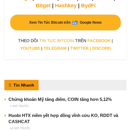
Bitget
|
Hashkey
|
BydFi
Xem Tin Tức Bitcoin trên
Google News
THEO DÕI
TIN TỨC BITCOIN
TRÊN
FACEBOOK
|
YOUTUBE
|
TELEGRAM
|
TWITTER
|
DISCORD
Tin Nhanh
Chứng khoán Mỹ tăng điểm, COIN tăng hơn 5,12%
1 GIỜ TRƯỚC
Huobi HTX niêm yết hợp đồng vĩnh cửu KO, RDDT và
CASHCAT
14 GIỜ TRƯỚC