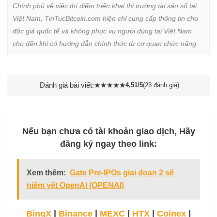
Chính phủ về việc thí điểm triển khai thị trường tài sản số tại 
Việt Nam, TinTucBitcoin.com hiện chỉ cung cấp thông tin cho 
độc giả quốc tế và không phục vụ người dùng tại Việt Nam 
cho đến khi có hướng dẫn chính thức từ cơ quan chức năng.
Đánh giá bài viết:
★
★
★
★
★
4,51/5
(23 đánh giá)
Nếu bạn chưa có tài khoản giao dịch, Hãy
đăng ký ngay theo link:
Xem thêm:
Gate Pre-IPOs giai đoạn 2 sẽ
niêm yết OpenAI (OPENAI)
BingX
|
Binance
|
MEXC
|
HTX
|
Coinex
|