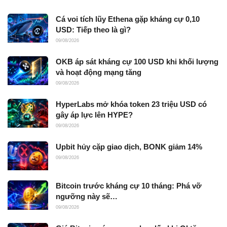
Cá voi tích lũy Ethena gặp kháng cự 0,10
USD: Tiếp theo là gì?
09/08/2026
OKB áp sát kháng cự 100 USD khi khối lượng
và hoạt động mạng tăng
09/08/2026
HyperLabs mở khóa token 23 triệu USD có
gây áp lực lên HYPE?
09/08/2026
Upbit hủy cặp giao dịch, BONK giảm 14%
09/08/2026
Bitcoin trước kháng cự 10 tháng: Phá vỡ
ngưỡng này sẽ…
09/08/2026