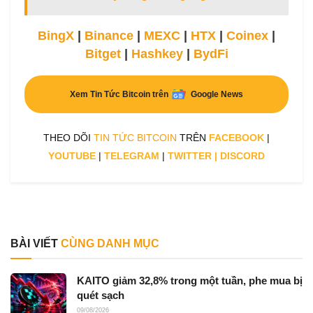
BingX
|
Binance
|
MEXC
|
HTX
|
Coinex
|
Bitget
|
Hashkey
|
BydFi
Xem Tin Tức Bitcoin trên
Google News
THEO DÕI
TIN TỨC BITCOIN
TRÊN
FACEBOOK
|
YOUTUBE
|
TELEGRAM
|
TWITTER
|
DISCORD
BÀI VIẾT
CÙNG DANH MỤC
KAITO giảm 32,8% trong một tuần, phe mua bị
quét sạch
09/08/2026