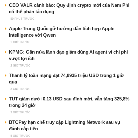
CEO VALR cảnh báo: Quy định crypto mới của Nam Phi
có thể phản tác dụng
59 PHÚT TRƯỚC
Apple Trung Quốc gỡ hướng dẫn tích hợp Apple
Intelligence với Qwen
1 GIỜ TRƯỚC
KPMG: Gần nửa lãnh đạo giảm dùng AI agent vì chi phí
vượt lợi ích
2 GIỜ TRƯỚC
Thanh lý toàn mạng đạt 74,8935 triệu USD trong 1 giờ
qua
3 GIỜ TRƯỚC
TUT giảm dưới 0,13 USD sau đỉnh mới, vẫn tăng 325,8%
trong 24 giờ
3 GIỜ TRƯỚC
BTCPay hạn chế truy cập Lightning Network sau vụ
đánh cắp tiền
5 GIỜ TRƯỚC