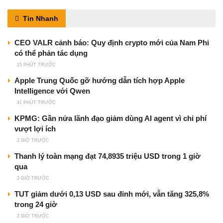
Tin Nhanh
CEO VALR cảnh báo: Quy định crypto mới của Nam Phi
có thể phản tác dụng
15 PHÚT TRƯỚC
Apple Trung Quốc gỡ hướng dẫn tích hợp Apple
Intelligence với Qwen
41 PHÚT TRƯỚC
KPMG: Gần nửa lãnh đạo giảm dùng AI agent vì chi phí
vượt lợi ích
2 GIỜ TRƯỚC
Thanh lý toàn mạng đạt 74,8935 triệu USD trong 1 giờ
qua
2 GIỜ TRƯỚC
TUT giảm dưới 0,13 USD sau đỉnh mới, vẫn tăng 325,8%
trong 24 giờ
2 GIỜ TRƯỚC