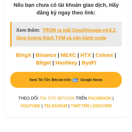
Nếu bạn chưa có tài khoản giao dịch, Hãy
đăng ký ngay theo link:
Xem thêm:
TRON ra mắt GreatVoyage-v4.8.2,
tăng tương thích TVM và vận hành node
BingX
|
Binance
|
MEXC
|
HTX
|
Coinex
|
Bitget
|
Hashkey
|
BydFi
Xem Tin Tức Bitcoin trên
Google News
THEO DÕI
TIN TỨC BITCOIN
TRÊN
FACEBOOK
|
YOUTUBE
|
TELEGRAM
|
TWITTER
|
DISCORD