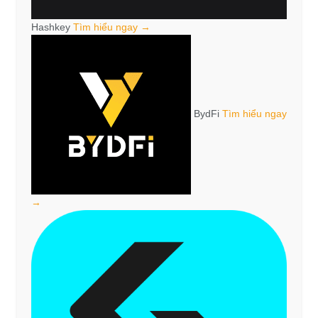
Hashkey
Tìm hiểu ngay →
BydFi
Tìm hiểu ngay
→