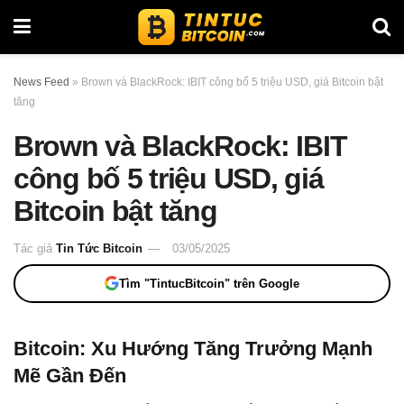
News Feed
»
Brown và BlackRock: IBIT công bố 5 triệu USD, giá Bitcoin bật
tăng
Brown và BlackRock: IBIT
công bố 5 triệu USD, giá
Bitcoin bật tăng
Tác giả
Tin Tức Bitcoin
03/05/2025
Tìm "TintucBitcoin" trên Google
Bitcoin: Xu Hướng Tăng Trưởng Mạnh
Mẽ Gần Đến