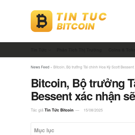
Tin Tức
Phân Tích Thị Trường
Coins & Tok
News Feed
»
Bitcoin, Bộ trưởng Tài chính Hoa Kỳ Scott Bessen
Bitcoin, Bộ trưởng T
Bessent xác nhận sẽ
Tác giả
Tin Tức Bitcoin
15/08/2025
Mục lục