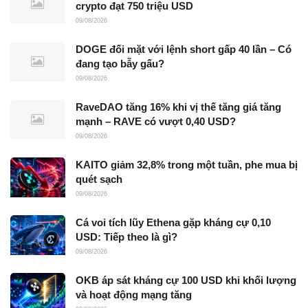
crypto đạt 750 triệu USD
09/08/2026
DOGE đối mặt với lệnh short gấp 40 lần – Có
đang tạo bẫy gấu?
09/08/2026
RaveDAO tăng 16% khi vị thế tăng giá tăng
mạnh – RAVE có vượt 0,40 USD?
09/08/2026
KAITO giảm 32,8% trong một tuần, phe mua bị
quét sạch
09/08/2026
Cá voi tích lũy Ethena gặp kháng cự 0,10
USD: Tiếp theo là gì?
09/08/2026
OKB áp sát kháng cự 100 USD khi khối lượng
và hoạt động mạng tăng