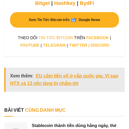
Bitget
|
Hashkey
|
BydFi
Xem Tin Tức Bitcoin trên
Google News
THEO DÕI
TIN TỨC BITCOIN
TRÊN
FACEBOOK
|
YOUTUBE
|
TELEGRAM
|
TWITTER
|
DISCORD
Xem thêm:
EU cấm tiền số ở cấp quốc gia: Vì sao
HTX và 13 nền tảng bị nhắm tới
BÀI VIẾT
CÙNG DANH MỤC
Stablecoin thành tiền dùng hằng ngày, thẻ