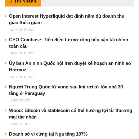
Tin Nhanh
Open interest Hyperliquid đạt đỉnh năm dù doanh thu
giao thức giảm
12 PHÚT TRƯỚC
CEO Coinbase: Tiền điện tử mở rộng tiếp cận tài chính
toàn cầu
19 PHÚT TRƯỚC
Ủy ban An ninh Quốc hội Iran duyệt kế hoạch an ninh eo
Hormuz
25 PHÚT TRƯỚC
Người Trung Quốc tử vong sau khi rơi từ tòa nhà 30
tầng ở Paraguay
1 GIỜ TRƯỚC
Wood: Bitcoin và stablecoin có thể hưởng lợi từ thương
mại tác nhân
2 GIỜ TRƯỚC
Doanh số ví cứng tại Nga tăng 107%