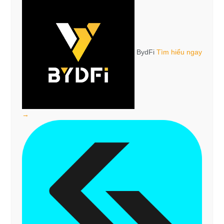
BydFi
Tìm hiểu ngay
→