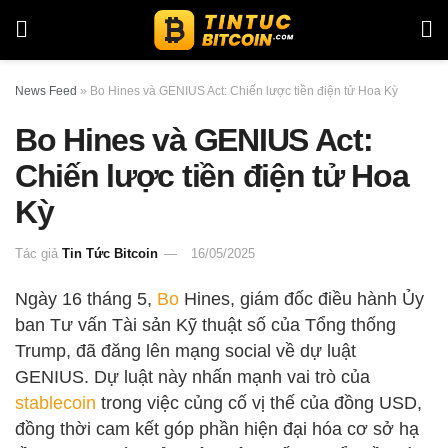
News Feed
»
Bo Hines và GENIUS Act: Chiến lược tiền điện tử Hoa Kỳ
Bo Hines và GENIUS Act:
Chiến lược tiền điện tử Hoa
Kỳ
Tác giả
Tin Tức Bitcoin
16/05/2025
Ngày 16 tháng 5,
Bo
Hines, giám đốc điều hành Ủy
ban Tư vấn Tài sản Kỹ thuật số của Tổng thống
Trump, đã đăng lên mạng social về dự luật
GENIUS. Dự luật này nhấn mạnh vai trò của
stablecoin
trong việc củng cố vị thế của đồng USD,
đồng thời cam kết góp phần hiện đại hóa cơ sở hạ