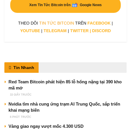
Xem Tin Tức Bitcoin trên
Google News
THEO DÕI
TIN TỨC BITCOIN
TRÊN
FACEBOOK
|
YOUTUBE
|
TELEGRAM
|
TWITTER
|
DISCORD
Tin Nhanh
Red Team Bitcoin phát hiện 85 lỗ hổng nặng tại 390 kho
mã mở
33 GIÂY TRƯỚC
Nvidia tìm nhà cung ứng trạm AI Trung Quốc, sắp triển
khai mạng biên
6 PHÚT TRƯỚC
Vàng giao ngay vượt mốc 4.300 USD