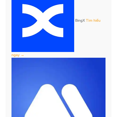
BingX
Tìm hiểu
ngay →