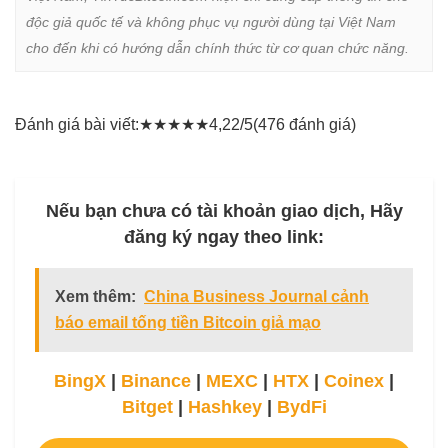
độc giả quốc tế và không phục vụ người dùng tại Việt Nam 
cho đến khi có hướng dẫn chính thức từ cơ quan chức năng.
Đánh giá bài viết:
★
★
★
★
★
4,22/5
(476 đánh giá)
Nếu bạn chưa có tài khoản giao dịch, Hãy
đăng ký ngay theo link:
Xem thêm:
China Business Journal cảnh
báo email tống tiền Bitcoin giả mạo
BingX
|
Binance
|
MEXC
|
HTX
|
Coinex
|
Bitget
|
Hashkey
|
BydFi