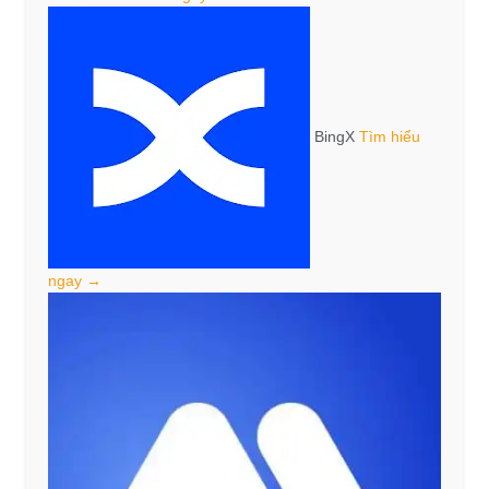
BingX
Tìm hiểu
ngay →