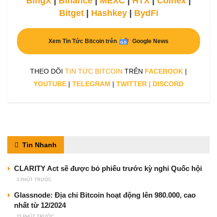
BingX
|
Binance
|
MEXC
|
HTX
|
Coinex
|
Bitget
|
Hashkey
|
BydFi
Xem Tin Tức Bitcoin trên
Google News
THEO DÕI
TIN TỨC BITCOIN
TRÊN
FACEBOOK
|
YOUTUBE
|
TELEGRAM
|
TWITTER
|
DISCORD
Tin Nhanh
CLARITY Act sẽ được bỏ phiếu trước kỳ nghỉ Quốc hội
3 PHÚT TRƯỚC
Glassnode: Địa chỉ Bitcoin hoạt động lên 980.000, cao
nhất từ 12/2024
23 PHÚT TRƯỚC