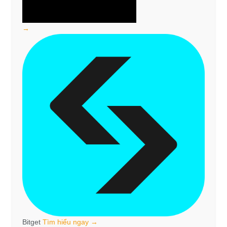
→
Bitget
Tìm hiểu ngay →