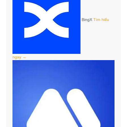
BingX
Tìm hiểu
ngay →