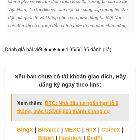
Chính phủ về việc thí điểm triển khai thị trường tài sản số tại 
Việt Nam, TinTucBitcoin.com hiện chỉ cung cấp thông tin cho 
độc giả quốc tế và không phục vụ người dùng tại Việt Nam 
cho đến khi có hướng dẫn chính thức từ cơ quan chức năng.
Đánh giá bài viết:
★
★
★
★
★
4,95/5
(195 đánh giá)
Nếu bạn chưa có tài khoản giao dịch, Hãy
đăng ký ngay theo link:
Xem thêm:
BTC: Nhà đầu tư ngắn hạn lỗ 9
tháng, mốc USD68,800 thành kháng cự
BingX
|
Binance
|
MEXC
|
HTX
|
Coinex
|
Bitget
|
Hashkey
|
BydFi