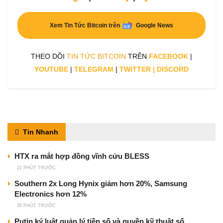
Xem Tin Tức Bitcoin trên
Google News
THEO DÕI
TIN TỨC BITCOIN
TRÊN
FACEBOOK
|
YOUTUBE
|
TELEGRAM
|
TWITTER
|
DISCORD
Tin Nhanh
HTX ra mắt hợp đồng vĩnh cửu BLESS
22 PHÚT TRƯỚC
Southern 2x Long Hynix giảm hơn 20%, Samsung
Electronics hơn 12%
35 PHÚT TRƯỚC
Putin ký luật quản lý tiền số và quyền kỹ thuật số