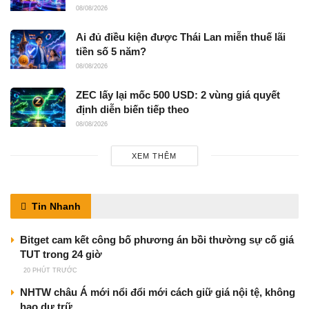
08/08/2026
Ai đủ điều kiện được Thái Lan miễn thuế lãi
tiền số 5 năm?
08/08/2026
ZEC lấy lại mốc 500 USD: 2 vùng giá quyết
định diễn biến tiếp theo
08/08/2026
XEM THÊM
Tin Nhanh
Bitget cam kết công bố phương án bồi thường sự cố giá
TUT trong 24 giờ
20 PHÚT TRƯỚC
NHTW châu Á mới nổi đổi mới cách giữ giá nội tệ, không
hao dự trữ