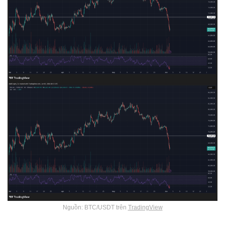
Nguồn: BTC/USDT trên
TradingView