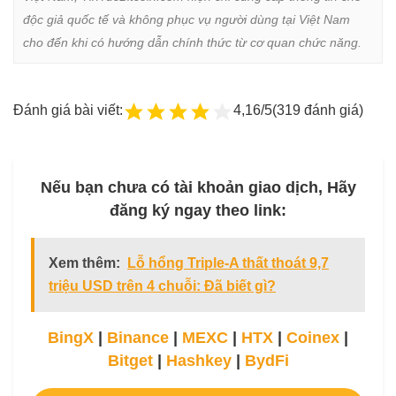
độc giả quốc tế và không phục vụ người dùng tại Việt Nam 
cho đến khi có hướng dẫn chính thức từ cơ quan chức năng.
Đánh giá bài viết:
4,16/5
(319 đánh giá)
Nếu bạn chưa có tài khoản giao dịch, Hãy
đăng ký ngay theo link:
Xem thêm:
Lỗ hổng Triple-A thất thoát 9,7
triệu USD trên 4 chuỗi: Đã biết gì?
BingX
|
Binance
|
MEXC
|
HTX
|
Coinex
|
Bitget
|
Hashkey
|
BydFi