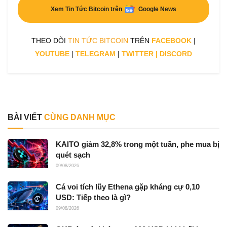
Xem Tin Tức Bitcoin trên
Google News
THEO DÕI
TIN TỨC BITCOIN
TRÊN
FACEBOOK
|
YOUTUBE
|
TELEGRAM
|
TWITTER
|
DISCORD
BÀI VIẾT
CÙNG DANH MỤC
KAITO giảm 32,8% trong một tuần, phe mua bị
quét sạch
09/08/2026
Cá voi tích lũy Ethena gặp kháng cự 0,10
USD: Tiếp theo là gì?
09/08/2026