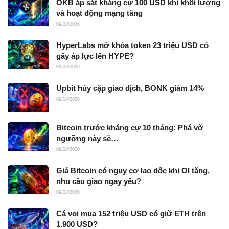
OKB áp sát kháng cự 100 USD khi khối lượng
và hoạt động mạng tăng
09/08/2026
HyperLabs mở khóa token 23 triệu USD có
gây áp lực lên HYPE?
09/08/2026
Upbit hủy cặp giao dịch, BONK giảm 14%
09/08/2026
Bitcoin trước kháng cự 10 tháng: Phá vỡ
ngưỡng này sẽ…
09/08/2026
Giá Bitcoin có nguy cơ lao dốc khi OI tăng,
nhu cầu giao ngay yếu?
09/08/2026
Cá voi mua 152 triệu USD có giữ ETH trên
1.900 USD?