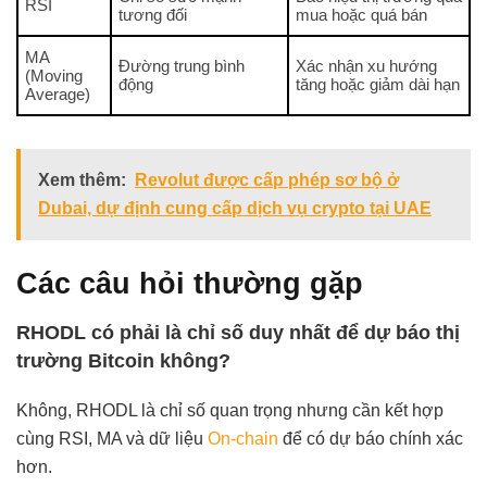
RSI
tương đối
mua hoặc quá bán
MA
Đường trung bình
Xác nhận xu hướng
(Moving
động
tăng hoặc giảm dài hạn
Average)
Xem thêm:
Revolut được cấp phép sơ bộ ở
Dubai, dự định cung cấp dịch vụ crypto tại UAE
Các câu hỏi thường gặp
RHODL có phải là chỉ số duy nhất để dự báo thị
trường Bitcoin không?
Không, RHODL là chỉ số quan trọng nhưng cần kết hợp
cùng RSI, MA và dữ liệu
On-chain
để có dự báo chính xác
hơn.