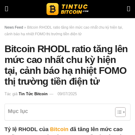
News Feed
»
Bitcoin RHODL ratio tăng lên mức cao nhất chu kỳ hiện tại,
cảnh báo hạ nhiệt FOMO thị trường tiền điện tử
Bitcoin RHODL ratio tăng lên
mức cao nhất chu kỳ hiện
tại, cảnh báo hạ nhiệt FOMO
thị trường tiền điện tử
Tác giả
Tin Tức Bitcoin
09/07/2025
Mục lục
Tỷ lệ RHODL của
Bitcoin
đã tăng lên mức cao