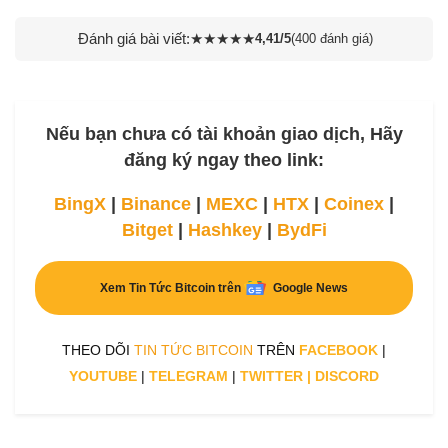
Đánh giá bài viết:
★
★
★
★
★
4,41/5
(400 đánh giá)
Nếu bạn chưa có tài khoản giao dịch, Hãy
đăng ký ngay theo link:
BingX
|
Binance
|
MEXC
|
HTX
|
Coinex
|
Bitget
|
Hashkey
|
BydFi
Xem Tin Tức Bitcoin trên
Google News
THEO DÕI
TIN TỨC BITCOIN
TRÊN
FACEBOOK
|
YOUTUBE
|
TELEGRAM
|
TWITTER
|
DISCORD