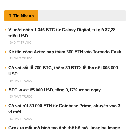
Tin Nhanh
Ví mới nhận 1.346 BTC từ Galaxy Digital, trị giá 87,28
triệu USD
29 GIÂY TRƯỚC
Kẻ tấn công Aztec nạp thêm 300 ETH vào Tornado Cash
13 PHÚT TRƯỚC
Cá voi cắt lỗ 700 BTC, thêm 30 BTC; lỗ thả nổi 605.000
USD
19 PHÚT TRƯỚC
BTC vượt 65.000 USD, tăng 0,17% trong ngày
25 PHÚT TRƯỚC
Cá voi rút 30.000 ETH từ Coinbase Prime, chuyển vào 3
ví mới
32 PHÚT TRƯỚC
Grok ra mắt mô hình tạo ảnh thế hệ mới Imagine Image