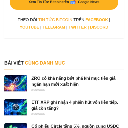
Xem Tin Tức Bitcoin trên
Google News
THEO DÕI
TIN TỨC BITCOIN
TRÊN
FACEBOOK
|
YOUTUBE
|
TELEGRAM
|
TWITTER
|
DISCORD
BÀI VIẾT
CÙNG DANH MỤC
ZRO có khả năng bứt phá khi mục tiêu giá
ngắn hạn mới xuất hiện
06/08/2026
ETF XRP ghi nhận 4 phiên hút vốn liên tiếp,
giá còn tăng?
06/08/2026
Cổ phiếu Circle tăng 5%, nguồn cung USDC