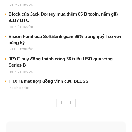
24 PHÚT TRƯỚC
Block của Jack Dorsey mua thêm 85 Bitcoin, nắm giữ
9.117 BTC
30 PHÚT TRƯỚC
Vision Fund của SoftBank giảm 99% trong quý I so với
cùng kỳ
49 PHÚT TRƯỚC
JPYC huy động thành công 38 triệu USD qua vòng
Series B
55 PHÚT TRƯỚC
HTX ra mắt hợp đồng vĩnh cửu BLESS
1 GIỜ TRƯỚC