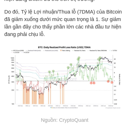
Do đó, Tỷ lệ Lợi nhuận/Thua lỗ (7DMA) của Bitcoin
đã giảm xuống dưới mức quan trọng là 1. Sự giảm
lần gần đây cho thấy phần lớn các nhà đầu tư hiện
đang phải chịu lỗ.
Nguồn: CryptoQuant