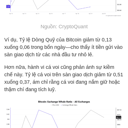
Nguồn: CryptoQuant
Ví dụ, Tỷ lệ Dòng Quỹ của Bitcoin giảm từ 0,13
xuống 0,06 trong bốn ngày—cho thấy ít tiền gửi vào
sàn giao dịch từ các nhà đầu tư nhỏ lẻ.
Hơn nữa, hành vi cá voi cũng phản ánh sự kiềm
chế này. Tỷ lệ cá voi trên sàn giao dịch giảm từ 0,51
xuống 0,37, ám chỉ rằng cá voi đang nắm giữ hoặc
thậm chí đang tích luỹ.