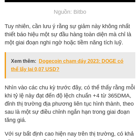
Nguồn: Bitbo
Tuy nhiên, cần lưu ý rằng sự giảm này không nhất
thiết báo hiệu một sự đầu hàng toàn diện mà chỉ là
một giai đoạn nghi ngờ hoặc tiềm năng tích luỹ.
Xem thêm:
Dogecoin chạm đáy 2023: DOGE có
thể lấy lại 0,07 USD?
Nhìn vào các chu kỳ trước đây, có thể thấy rằng mỗi
khi tỷ lệ này đạt đến độ lệch chuẩn +4 từ 365DMA,
đỉnh thị trường địa phương liên tục hình thành, theo
sau là một sự điều chỉnh ngắn hạn trong giai đoạn
tăng giá.
Với sự bất định cao hiện nay trên thị trường, có khả