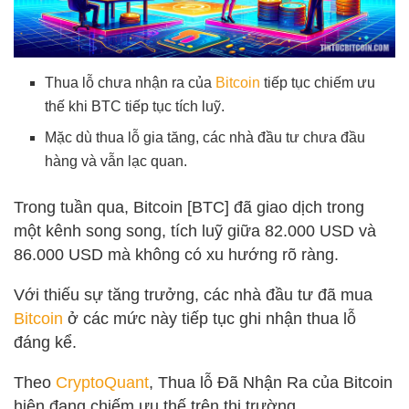
Thua lỗ chưa nhận ra của
Bitcoin
tiếp tục chiếm ưu
thế khi BTC tiếp tục tích luỹ.
Mặc dù thua lỗ gia tăng, các nhà đầu tư chưa đầu
hàng và vẫn lạc quan.
Trong tuần qua, Bitcoin [BTC] đã giao dịch trong
một kênh song song, tích luỹ giữa 82.000 USD và
86.000 USD mà không có xu hướng rõ ràng.
Với thiếu sự tăng trưởng, các nhà đầu tư đã mua
Bitcoin
ở các mức này tiếp tục ghi nhận thua lỗ
đáng kể.
Theo
CryptoQuant
, Thua lỗ Đã Nhận Ra của Bitcoin
hiện đang chiếm ưu thế trên thị trường.