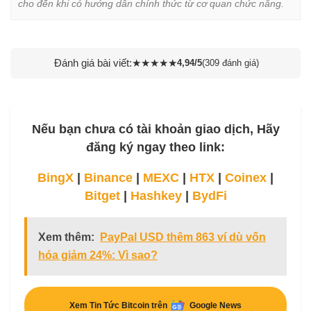
cho đến khi có hướng dẫn chính thức từ cơ quan chức năng.
Đánh giá bài viết:
★
★
★
★
★
4,94/5
(309 đánh giá)
Nếu bạn chưa có tài khoản giao dịch, Hãy
đăng ký ngay theo link:
BingX
|
Binance
|
MEXC
|
HTX
|
Coinex
|
Bitget
|
Hashkey
|
BydFi
Xem thêm:
PayPal USD thêm 863 ví dù vốn
hóa giảm 24%: Vì sao?
Xem Tin Tức Bitcoin trên
Google News