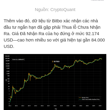
Nguồn: CryptoQuant
Thêm vào đó, dữ liệu từ Bitbo xác nhận các nhà
đầu tư ngắn hạn đã gặp phải Thua lỗ Chưa Nhận
Ra. Giá Đã Nhận Ra của họ đứng ở mức 92.174
USD—cao hơn nhiều so với giá hiện tại gần 84.000
USD.