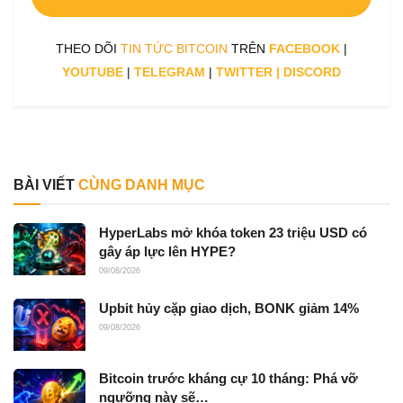
THEO DÕI
TIN TỨC BITCOIN
TRÊN
FACEBOOK
|
YOUTUBE
|
TELEGRAM
|
TWITTER
|
DISCORD
BÀI VIẾT
CÙNG DANH MỤC
HyperLabs mở khóa token 23 triệu USD có
gây áp lực lên HYPE?
09/08/2026
Upbit hủy cặp giao dịch, BONK giảm 14%
09/08/2026
Bitcoin trước kháng cự 10 tháng: Phá vỡ
ngưỡng này sẽ…