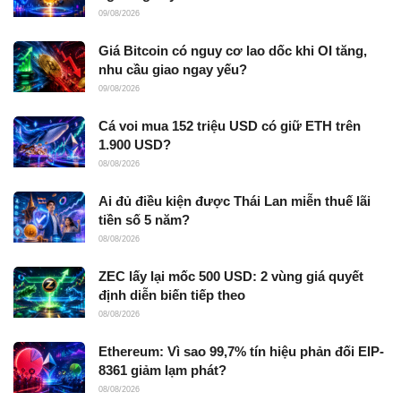
09/08/2026
Giá Bitcoin có nguy cơ lao dốc khi OI tăng,
nhu cầu giao ngay yếu?
09/08/2026
Cá voi mua 152 triệu USD có giữ ETH trên
1.900 USD?
08/08/2026
Ai đủ điều kiện được Thái Lan miễn thuế lãi
tiền số 5 năm?
08/08/2026
ZEC lấy lại mốc 500 USD: 2 vùng giá quyết
định diễn biến tiếp theo
08/08/2026
Ethereum: Vì sao 99,7% tín hiệu phản đối EIP-
8361 giảm lạm phát?
08/08/2026