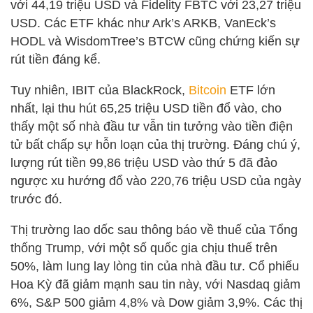
với 44,19 triệu USD và Fidelity FBTC với 23,27 triệu
USD. Các ETF khác như Ark’s ARKB, VanEck’s
HODL và WisdomTree’s BTCW cũng chứng kiến sự
rút tiền đáng kể.
Tuy nhiên, IBIT của BlackRock,
Bitcoin
ETF lớn
nhất, lại thu hút 65,25 triệu USD tiền đổ vào, cho
thấy một số nhà đầu tư vẫn tin tưởng vào tiền điện
tử bất chấp sự hỗn loạn của thị trường. Đáng chú ý,
lượng rút tiền 99,86 triệu USD vào thứ 5 đã đảo
ngược xu hướng đổ vào 220,76 triệu USD của ngày
trước đó.
Thị trường lao dốc sau thông báo về thuế của Tổng
thống Trump, với một số quốc gia chịu thuế trên
50%, làm lung lay lòng tin của nhà đầu tư. Cổ phiếu
Hoa Kỳ đã giảm mạnh sau tin này, với Nasdaq giảm
6%, S&P 500 giảm 4,8% và Dow giảm 3,9%. Các thị