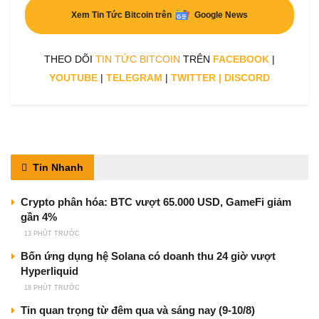
Xem Tin Tức Bitcoin trên
Google News
THEO DÕI
TIN TỨC BITCOIN
TRÊN
FACEBOOK
|
YOUTUBE
|
TELEGRAM
|
TWITTER
|
DISCORD
Tin Nhanh
Crypto phân hóa: BTC vượt 65.000 USD, GameFi giảm
gần 4%
13 PHÚT TRƯỚC
Bốn ứng dụng hệ Solana có doanh thu 24 giờ vượt
Hyperliquid
18 PHÚT TRƯỚC
Tin quan trọng từ đêm qua và sáng nay (9-10/8)