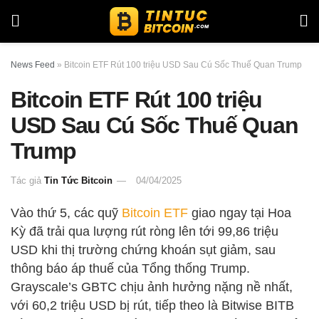
News Feed
»
Bitcoin ETF Rút 100 triệu USD Sau Cú Sốc Thuế Quan Trump
Bitcoin ETF Rút 100 triệu
USD Sau Cú Sốc Thuế Quan
Trump
Tác giả
Tin Tức Bitcoin
04/04/2025
Vào thứ 5, các quỹ
Bitcoin ETF
giao ngay tại Hoa
Kỳ đã trải qua lượng rút ròng lên tới 99,86 triệu
USD khi thị trường chứng khoán sụt giảm, sau
thông báo áp thuế của Tổng thống Trump.
Grayscale’s GBTC chịu ảnh hưởng nặng nề nhất,
với 60,2 triệu USD bị rút, tiếp theo là Bitwise BITB