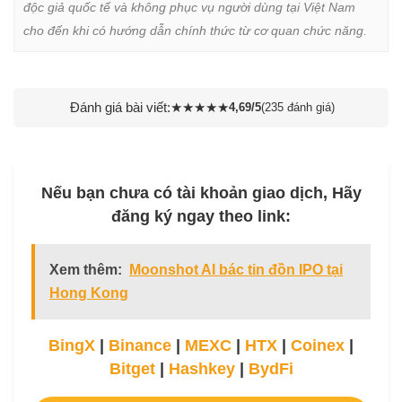
độc giả quốc tế và không phục vụ người dùng tại Việt Nam 
cho đến khi có hướng dẫn chính thức từ cơ quan chức năng.
Đánh giá bài viết:
★
★
★
★
★
4,69/5
(235 đánh giá)
Nếu bạn chưa có tài khoản giao dịch, Hãy
đăng ký ngay theo link:
Xem thêm:
Moonshot AI bác tin đồn IPO tại
Hong Kong
BingX
|
Binance
|
MEXC
|
HTX
|
Coinex
|
Bitget
|
Hashkey
|
BydFi