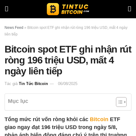
News Feed
»
Bitcoin spot ETF ghi nhận rút ròng 196 triệu USD, mất 4 ngày
liên tiếp
Bitcoin spot ETF ghi nhận rút
ròng 196 triệu USD, mất 4
ngày liên tiếp
Tác giả
Tin Tức Bitcoin
06/08/2025
Mục lục
Tổng mức rút vốn ròng khỏi các
Bitcoin
ETF
giao ngay đạt 196 triệu USD trong ngày 5/8,
phản ánh biến động đáng chú ý trên thị trường