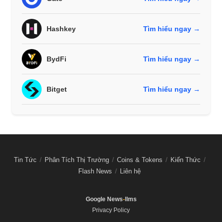
Hashkey
Tìm hiểu ngay →
BydFi
Tìm hiểu ngay →
Bitget
Tìm hiểu ngay →
Tin Tức
Phân Tích Thị Trường
Coins & Tokens
Kiến Thức
Flash News
Liên hệ
Google News
-
llms
Privacy Policy