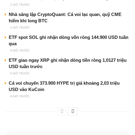
2 GIỜ TRƯỚC
Nhà sáng lập CryptoQuant: Cá voi lạc quan, quỹ CME
hiếm khi long BTC
5 GIỜ TRƯỚC
ETF spot SOL ghi nhận dòng vốn ròng 144.900 USD tuần
qua
8 GIỜ TRƯỚC
ETF giao ngay XRP ghi nhận dòng tiền ròng 1,0127 triệu
USD tuần trước
8 GIỜ TRƯỚC
Cá voi chuyển 373.900 HYPE trị giá khoảng 2,03 triệu
USD vào KuCoin
8 GIỜ TRƯỚC