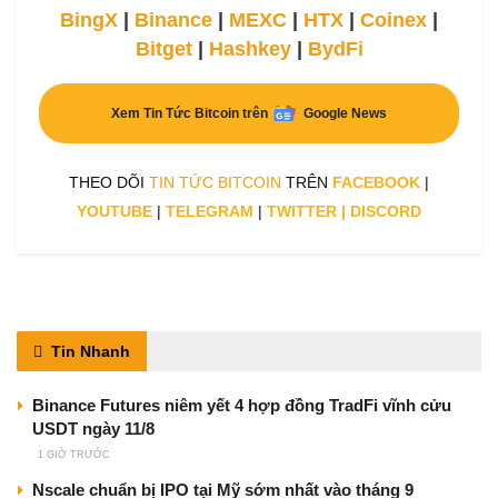
BingX
|
Binance
|
MEXC
|
HTX
|
Coinex
|
Bitget
|
Hashkey
|
BydFi
Xem Tin Tức Bitcoin trên
Google News
THEO DÕI
TIN TỨC BITCOIN
TRÊN
FACEBOOK
|
YOUTUBE
|
TELEGRAM
|
TWITTER
|
DISCORD
Tin Nhanh
Binance Futures niêm yết 4 hợp đồng TradFi vĩnh cửu
USDT ngày 11/8
1 GIỜ TRƯỚC
Nscale chuẩn bị IPO tại Mỹ sớm nhất vào tháng 9