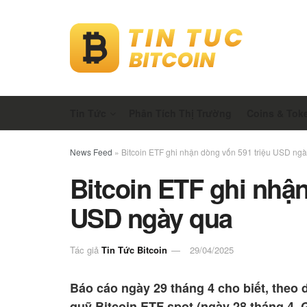
Tin Tức
Phân Tích Thị Trường
Coins & Tok
News Feed
»
Bitcoin ETF ghi nhận dòng vốn 591 triệu USD ng
Bitcoin ETF ghi nhận
USD ngày qua
Tác giả
Tin Tức Bitcoin
29/04/2025
Báo cáo ngày 29 tháng 4 cho biết, theo 
quỹ Bitcoin ETF spot (ngày 28 tháng 4, 