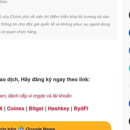
bạn.

a Chính phủ về việc thí điểm triển khai thị trường tài sản 
 thông tin cho độc giả quốc tế và không phục vụ người dùng 
ừ cơ quan chức năng.
ao dịch, Hãy đăng ký ngay theo link:
, đánh cắp ví crypto và tài khoản
X
|
Coinex
|
Bitget
|
Hashkey
|
BydFi
oin trên
Google News