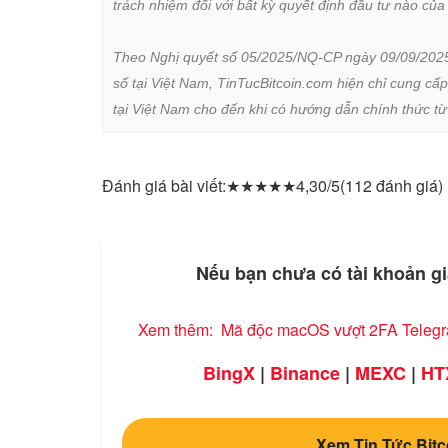
trách nhiệm đối với bất kỳ quyết định đầu tư nào của 
Theo Nghị quyết số 05/2025/NQ-CP ngày 09/09/2025 củ
số tại Việt Nam, TinTucBitcoin.com hiện chỉ cung cấp
tại Việt Nam cho đến khi có hướng dẫn chính thức t
Đánh giá bài viết:
★
★
★
★
★
4,30/5
(112 đánh giá)
Nếu bạn chưa có tài khoản gi
Xem thêm:
Mã độc macOS vượt 2FA Telegram
BingX
|
Binance
|
MEXC
|
HT
Xem Tin Tức Bitc