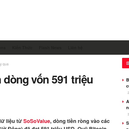
ens
Kiến Thức
Flash News
Liên hệ
ày qua
 dòng vốn 591 triệu
B
c
A
n
dữ liệu từ
SoSoValue
, dòng tiền ròng vào các
S
Giờ Đông) đã đạt 591 triệu USD. Quỹ Bitcoin