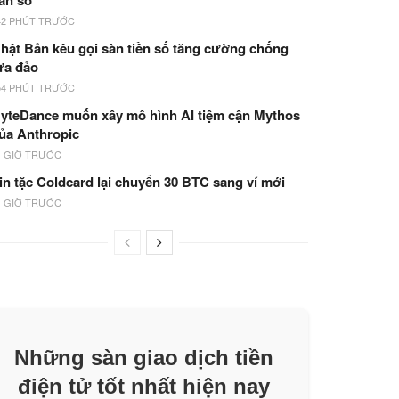
ản số
42 PHÚT TRƯỚC
hật Bản kêu gọi sàn tiền số tăng cường chống
ừa đảo
54 PHÚT TRƯỚC
yteDance muốn xây mô hình AI tiệm cận Mythos
ủa Anthropic
1 GIỜ TRƯỚC
in tặc Coldcard lại chuyển 30 BTC sang ví mới
1 GIỜ TRƯỚC
Những sàn giao dịch tiền
điện tử tốt nhất hiện nay