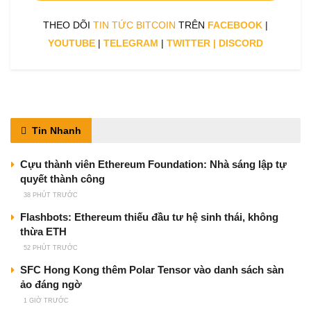
THEO DÕI
TIN TỨC BITCOIN
TRÊN
FACEBOOK
|
YOUTUBE
|
TELEGRAM
|
TWITTER
|
DISCORD
Tin Nhanh
Cựu thành viên Ethereum Foundation: Nhà sáng lập tự
quyết thành công
38 PHÚT TRƯỚC
Flashbots: Ethereum thiếu đầu tư hệ sinh thái, không
thừa ETH
52 PHÚT TRƯỚC
SFC Hong Kong thêm Polar Tensor vào danh sách sàn
ảo đáng ngờ
1 GIỜ TRƯỚC