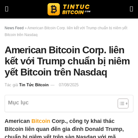
News Feed
»
American Bitcoin Corp. liên kết với Trump chuẩn bị niêm yết
Bitcoin trên Nasdaq
American Bitcoin Corp. liên
kết với Trump chuẩn bị niêm
yết Bitcoin trên Nasdaq
Tác giả
Tin Tức Bitcoin
07/08/2025
Mục lục
American
Bitcoin
Corp., công ty khai thác
Bitcoin liên quan đến gia đình Donald Trump,
chuẩn bị niêm yết trên sàn Nasdaq với mã