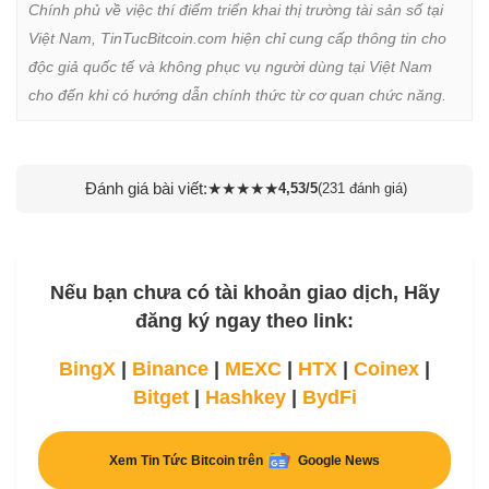
Chính phủ về việc thí điểm triển khai thị trường tài sản số tại 
Việt Nam, TinTucBitcoin.com hiện chỉ cung cấp thông tin cho 
độc giả quốc tế và không phục vụ người dùng tại Việt Nam 
cho đến khi có hướng dẫn chính thức từ cơ quan chức năng.
Đánh giá bài viết:
★
★
★
★
★
4,53/5
(231 đánh giá)
Nếu bạn chưa có tài khoản giao dịch, Hãy
đăng ký ngay theo link:
BingX
|
Binance
|
MEXC
|
HTX
|
Coinex
|
Bitget
|
Hashkey
|
BydFi
Xem Tin Tức Bitcoin trên
Google News