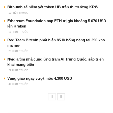
Bithumb sẽ niêm yết token UB trên thị trường KRW
11 PHÚT TRƯỚC
Ethereum Foundation nạp ETH trị giá khoảng 5.070 USD
lên Kraken
17 PHÚT TRƯỚC
Red Team Bitcoin phát hiện 85 lỗ hổng nặng tại 390 kho
mã mở
23 PHÚT TRƯỚC
Nvidia tìm nhà cung ứng trạm AI Trung Quốc, sắp triển
khai mạng biên
29 PHÚT TRƯỚC
Vàng giao ngay vượt mốc 4.300 USD
42 PHÚT TRƯỚC