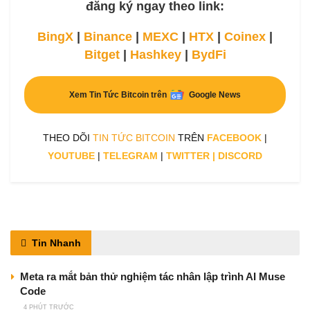
đăng ký ngay theo link:
BingX
|
Binance
|
MEXC
|
HTX
|
Coinex
|
Bitget
|
Hashkey
|
BydFi
Xem Tin Tức Bitcoin trên
Google News
THEO DÕI
TIN TỨC BITCOIN
TRÊN
FACEBOOK
|
YOUTUBE
|
TELEGRAM
|
TWITTER
|
DISCORD
Tin Nhanh
Meta ra mắt bản thử nghiệm tác nhân lập trình AI Muse
Code
4 PHÚT TRƯỚC