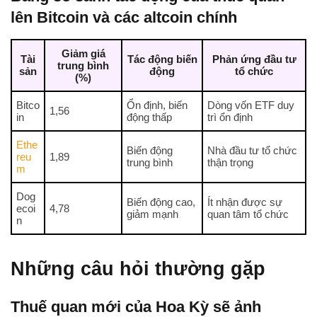
lên Bitcoin và các altcoin chính
Giảm giá
Tài
Tác động biến
Phản ứng đầu tư
trung bình
sản
động
tổ chức
(%)
Bitco
Ổn định, biến
Dòng vốn ETF duy
1,56
in
động thấp
trì ổn định
Ethe
Biến động
Nhà đầu tư tổ chức
reu
1,89
trung bình
thận trọng
m
Dog
Biến động cao,
Ít nhận được sự
ecoi
4,78
giảm mạnh
quan tâm tổ chức
n
Những câu hỏi thường gặp
Thuế quan mới của Hoa Kỳ sẽ ảnh