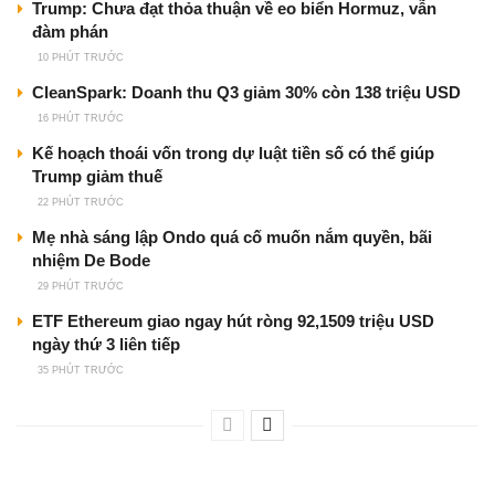
Trump: Chưa đạt thỏa thuận về eo biển Hormuz, vẫn
đàm phán
10 PHÚT TRƯỚC
CleanSpark: Doanh thu Q3 giảm 30% còn 138 triệu USD
16 PHÚT TRƯỚC
Kế hoạch thoái vốn trong dự luật tiền số có thể giúp
Trump giảm thuế
22 PHÚT TRƯỚC
Mẹ nhà sáng lập Ondo quá cố muốn nắm quyền, bãi
nhiệm De Bode
29 PHÚT TRƯỚC
ETF Ethereum giao ngay hút ròng 92,1509 triệu USD
ngày thứ 3 liên tiếp
35 PHÚT TRƯỚC