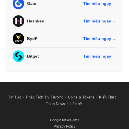
Gate
Tìm hiểu ngay →
Hashkey
Tìm hiểu ngay →
BydFi
Tìm hiểu ngay →
Bitget
Tìm hiểu ngay →
Tin Tức
Phân Tích Thị Trường
Coins & Tokens
Kiến Thức
Flash News
Liên hệ
Google News
-
llms
Privacy Policy