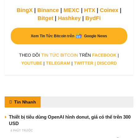
BingX
|
Binance
|
MEXC
|
HTX
|
Coinex
|
Bitget
|
Hashkey
|
BydFi
Xem Tin Tức Bitcoin trên
Google News
THEO DÕI
TIN TỨC BITCOIN
TRÊN
FACEBOOK
|
YOUTUBE
|
TELEGRAM
|
TWITTER
|
DISCORD
Tin Nhanh
Thiết bị tiêu dùng OpenAI hình donut, giá có thể trên 300
USD
4 PHÚT TRƯỚC