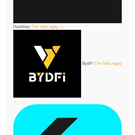
Hashkey
Tìm hiểu ngay →
BydFi
Tìm hiểu ngay
→