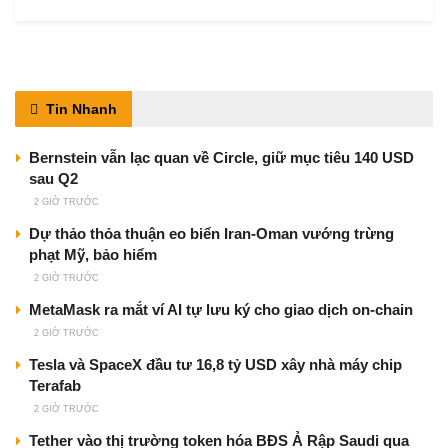
Tin Nhanh
Bernstein vẫn lạc quan về Circle, giữ mục tiêu 140 USD
sau Q2
2 GIỜ TRƯỚC
Dự thảo thỏa thuận eo biển Iran-Oman vướng trừng
phạt Mỹ, bảo hiểm
2 GIỜ TRƯỚC
MetaMask ra mắt ví AI tự lưu ký cho giao dịch on-chain
2 GIỜ TRƯỚC
Tesla và SpaceX đầu tư 16,8 tỷ USD xây nhà máy chip
Terafab
2 GIỜ TRƯỚC
Tether vào thị trường token hóa BĐS Ả Rập Saudi qua