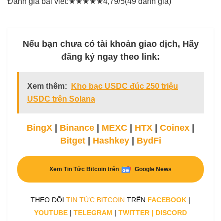
Đánh giá bài viết:
★
★
★
★
★
4,79/5
(49 đánh giá)
Nếu bạn chưa có tài khoản giao dịch, Hãy
đăng ký ngay theo link:
Xem thêm:
Kho bạc USDC đúc 250 triệu
USDC trên Solana
BingX
|
Binance
|
MEXC
|
HTX
|
Coinex
|
Bitget
|
Hashkey
|
BydFi
Xem Tin Tức Bitcoin trên
Google News
THEO DÕI
TIN TỨC BITCOIN
TRÊN
FACEBOOK
|
YOUTUBE
|
TELEGRAM
|
TWITTER
|
DISCORD