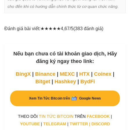
cho đến khi có hướng dẫn chính thức từ cơ quan chức năng.
Đánh giá bài viết:
★
★
★
★
★
4,67/5
(383 đánh giá)
Nếu bạn chưa có tài khoản giao dịch, Hãy
đăng ký ngay theo link:
BingX
|
Binance
|
MEXC
|
HTX
|
Coinex
|
Bitget
|
Hashkey
|
BydFi
Xem Tin Tức Bitcoin trên
Google News
THEO DÕI
TIN TỨC BITCOIN
TRÊN
FACEBOOK
|
YOUTUBE
|
TELEGRAM
|
TWITTER
|
DISCORD