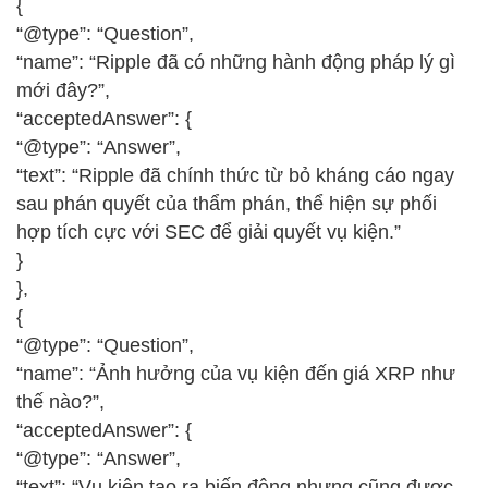
{
“@type”: “Question”,
“name”: “Ripple đã có những hành động pháp lý gì
mới đây?”,
“acceptedAnswer”: {
“@type”: “Answer”,
“text”: “Ripple đã chính thức từ bỏ kháng cáo ngay
sau phán quyết của thẩm phán, thể hiện sự phối
hợp tích cực với SEC để giải quyết vụ kiện.”
}
},
{
“@type”: “Question”,
“name”: “Ảnh hưởng của vụ kiện đến giá XRP như
thế nào?”,
“acceptedAnswer”: {
“@type”: “Answer”,
“text”: “Vụ kiện tạo ra biến động nhưng cũng được