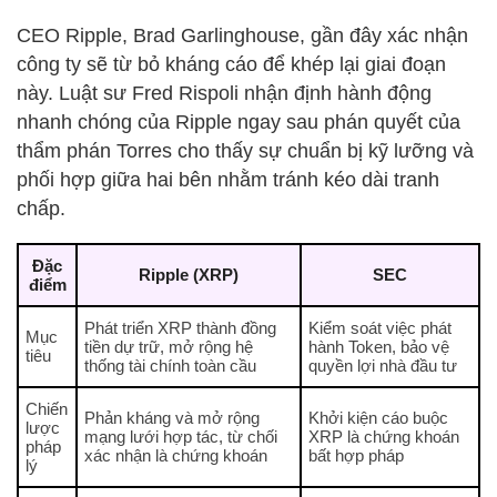
CEO Ripple, Brad Garlinghouse, gần đây xác nhận
công ty sẽ từ bỏ kháng cáo để khép lại giai đoạn
này. Luật sư Fred Rispoli nhận định hành động
nhanh chóng của Ripple ngay sau phán quyết của
thẩm phán Torres cho thấy sự chuẩn bị kỹ lưỡng và
phối hợp giữa hai bên nhằm tránh kéo dài tranh
chấp.
Đặc
Ripple (XRP)
SEC
điểm
Phát triển XRP thành đồng
Kiểm soát việc phát
Mục
tiền dự trữ, mở rộng hệ
hành Token, bảo vệ
tiêu
thống tài chính toàn cầu
quyền lợi nhà đầu tư
Chiến
Phản kháng và mở rộng
Khởi kiện cáo buộc
lược
mạng lưới hợp tác, từ chối
XRP là chứng khoán
pháp
xác nhận là chứng khoán
bất hợp pháp
lý