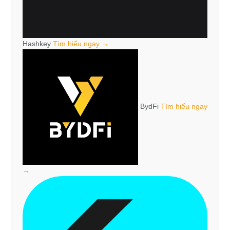
Hashkey
Tìm hiểu ngay →
BydFi
Tìm hiểu ngay
→