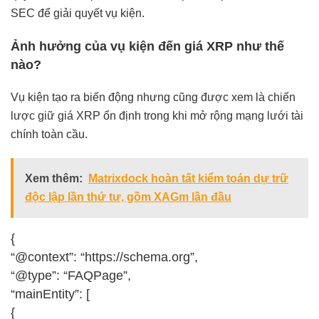
SEC để giải quyết vụ kiện.
Ảnh hưởng của vụ kiện đến giá XRP như thế
nào?
Vụ kiện tạo ra biến động nhưng cũng được xem là chiến
lược giữ giá XRP ổn định trong khi mở rộng mạng lưới tài
chính toàn cầu.
Xem thêm:
Matrixdock hoàn tất kiểm toán dự trữ
độc lập lần thứ tư, gồm XAGm lần đầu
{
“@context”: “https://schema.org”,
“@type”: “FAQPage”,
“mainEntity”: [
{