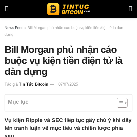
News Feed
»
Bill Morgan phủ nhận cáo buộc vụ kiện tiền điện tử là dàn
dựng
Bill Morgan phủ nhận cáo
buộc vụ kiện tiền điện tử là
dàn dựng
Tác giả
Tin Tức Bitcoin
07/07/2025
Mục lục
Vụ kiện Ripple và SEC tiếp tục gây chú ý khi dấy
lên tranh luận về mục tiêu và chiến lược phía
sau.