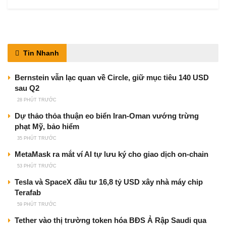
Tin Nhanh
Bernstein vẫn lạc quan về Circle, giữ mục tiêu 140 USD
sau Q2
28 PHÚT TRƯỚC
Dự thảo thỏa thuận eo biển Iran-Oman vướng trừng
phạt Mỹ, bảo hiểm
35 PHÚT TRƯỚC
MetaMask ra mắt ví AI tự lưu ký cho giao dịch on-chain
53 PHÚT TRƯỚC
Tesla và SpaceX đầu tư 16,8 tỷ USD xây nhà máy chip
Terafab
59 PHÚT TRƯỚC
Tether vào thị trường token hóa BĐS Ả Rập Saudi qua