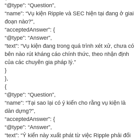
“@type”: “Question”,
“name”: “Vụ kiện Ripple và SEC hiện tại đang ở giai
đoạn nào?”,
“acceptedAnswer”: {
“@type”: “Answer”,
“text”: “Vụ kiện đang trong quá trình xét xử, chưa có
bên nào rút kháng cáo chính thức, theo nhận định
của các chuyên gia pháp lý.”
}
},
{
“@type”: “Question”,
“name”: “Tại sao lại có ý kiến cho rằng vụ kiện là
dàn dựng?”,
“acceptedAnswer”: {
“@type”: “Answer”,
“text”: “Ý kiến này xuất phát từ việc Ripple phải đối