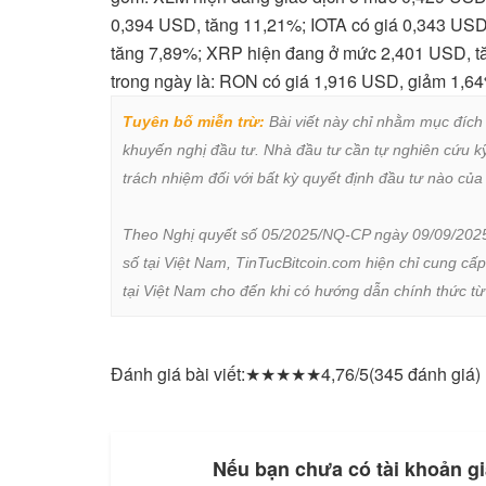
0,394 USD, tăng 11,21%; IOTA có giá 0,343 USD
tăng 7,89%; XRP hiện đang ở mức 2,401 USD, t
trong ngày là: RON có giá 1,916 USD, giảm 1,6
Tuyên bố miễn trừ:
 Bài viết này chỉ nhằm mục đích
khuyến nghị đầu tư. Nhà đầu tư cần tự nghiên cứu kỹ 
trách nhiệm đối với bất kỳ quyết định đầu tư nào của 
Theo Nghị quyết số 05/2025/NQ-CP ngày 09/09/2025 củ
số tại Việt Nam, TinTucBitcoin.com hiện chỉ cung cấp
tại Việt Nam cho đến khi có hướng dẫn chính thức t
Đánh giá bài viết:
★
★
★
★
★
4,76/5
(345 đánh giá)
Nếu bạn chưa có tài khoản gi