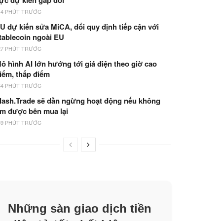
ực dự kiến gấp đôi
14 PHÚT TRƯỚC
U dự kiến sửa MiCA, đổi quy định tiếp cận với
tablecoin ngoài EU
27 PHÚT TRƯỚC
ô hình AI lớn hướng tới giá điện theo giờ cao
iểm, thấp điểm
34 PHÚT TRƯỚC
lash.Trade sẽ dần ngừng hoạt động nếu không
ìm được bên mua lại
39 PHÚT TRƯỚC
Những sàn giao dịch tiền