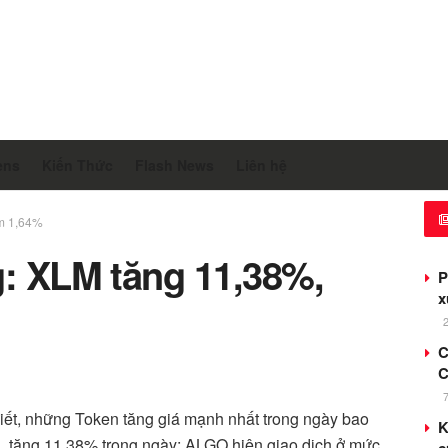
ens
Kiến Thức
Flash News
Liên hệ
ảm 1,64%
g: XLM tăng 11,38%,
P
x
C
C
iết, những Token tăng giá mạnh nhất trong ngày bao
K
 tăng 11,38% trong ngày; ALGO hiện giao dịch ở mức