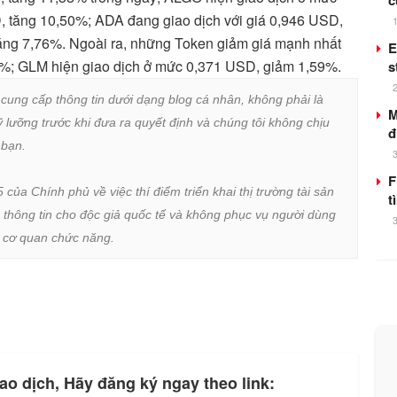
c
, tăng 10,50%; ADA đang giao dịch với giá 0,946 USD,
ăng 7,76%. Ngoài ra, những Token giảm giá mạnh nhất
E
4%; GLM hiện giao dịch ở mức 0,371 USD, giảm 1,59%.
s
 cung cấp thông tin dưới dạng blog cá nhân, không phải là 
M
lưỡng trước khi đưa ra quyết định và chúng tôi không chịu 
đ
bạn.

F
a Chính phủ về việc thí điểm triển khai thị trường tài sản 
t
 thông tin cho độc giả quốc tế và không phục vụ người dùng 
ừ cơ quan chức năng.
ao dịch, Hãy đăng ký ngay theo link: