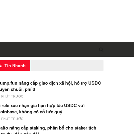
Tin Nhanh
ump.fun nâng cấp giao dịch xã hội, hỗ trợ USDC
uyên chuỗi, phí 0
2 PHÚT TRƯỚC
ircle xác nhận gia hạn hợp tác USDC với
oinbase, không có cổ tức quý
7 PHÚT TRƯỚC
aito nâng cấp staking, phân bổ cho staker tích