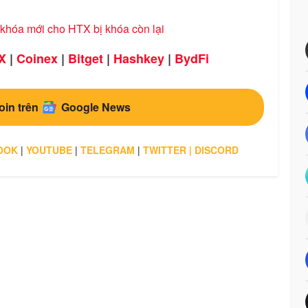
khóa mới cho HTX bị khóa còn lại
X
|
Coinex
|
Bitget
|
Hashkey
|
BydFi
oin trên
Google News
OOK
|
YOUTUBE
|
TELEGRAM
|
TWITTER
|
DISCORD