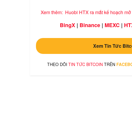
Xem thêm:
Huobi HTX ra mắt kế hoạch mở 
BingX
|
Binance
|
MEXC
|
HT
Xem Tin Tức Bitc
THEO DÕI
TIN TỨC BITCOIN
TRÊN
FACEB