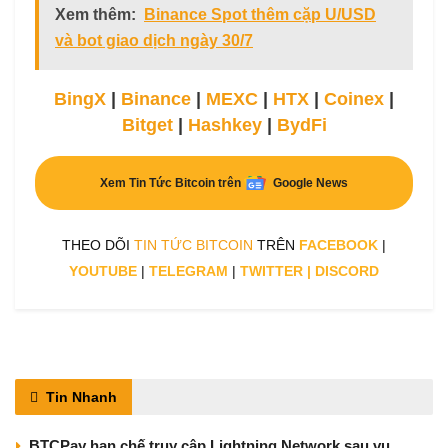
Xem thêm:
Binance Spot thêm cặp U/USD
và bot giao dịch ngày 30/7
BingX
|
Binance
|
MEXC
|
HTX
|
Coinex
|
Bitget
|
Hashkey
|
BydFi
Xem Tin Tức Bitcoin trên
Google News
THEO DÕI
TIN TỨC BITCOIN
TRÊN
FACEBOOK
|
YOUTUBE
|
TELEGRAM
|
TWITTER
|
DISCORD
Tin Nhanh
BTCPay hạn chế truy cập Lightning Network sau vụ