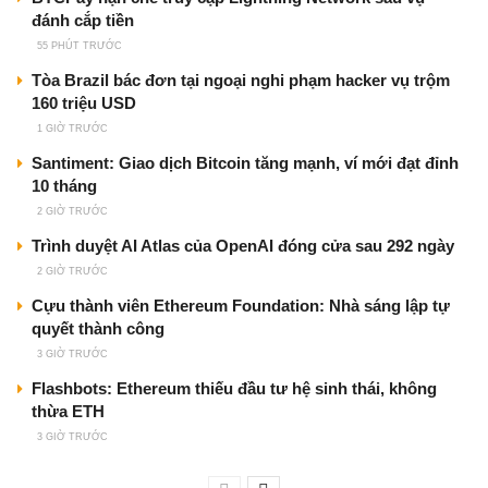
đánh cắp tiền
55 PHÚT TRƯỚC
Tòa Brazil bác đơn tại ngoại nghi phạm hacker vụ trộm
160 triệu USD
1 GIỜ TRƯỚC
Santiment: Giao dịch Bitcoin tăng mạnh, ví mới đạt đỉnh
10 tháng
2 GIỜ TRƯỚC
Trình duyệt AI Atlas của OpenAI đóng cửa sau 292 ngày
2 GIỜ TRƯỚC
Cựu thành viên Ethereum Foundation: Nhà sáng lập tự
quyết thành công
3 GIỜ TRƯỚC
Flashbots: Ethereum thiếu đầu tư hệ sinh thái, không
thừa ETH
3 GIỜ TRƯỚC