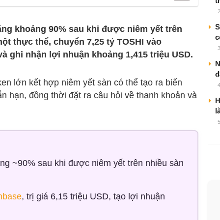
t
S
ăng khoảng 90% sau khi được niêm yết trên
c
 một thực thể, chuyển 7,25 tỷ TOSHI vào
à ghi nhận lợi nhuận khoảng 1,415 triệu USD.
N
đ
en lớn kết hợp niêm yết sàn có thể tạo ra biến
n hạn, đồng thời đặt ra câu hỏi về thanh khoản và
H
l
ng ~90% sau khi được niêm yết trên nhiều sàn
nbase
, trị giá 6,15 triệu USD, tạo lợi nhuận