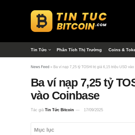
Tin Tức
Phân Tích Thị Trường
Coins & Tok
News Feed
»
Ba ví nạp 7,25 tỷ TOSHI trị giá 6,15 triệu USD và
Ba ví nạp 7,25 tỷ TOS
vào Coinbase
Tác giả
Tin Tức Bitcoin
17/09/2025
Mục lục