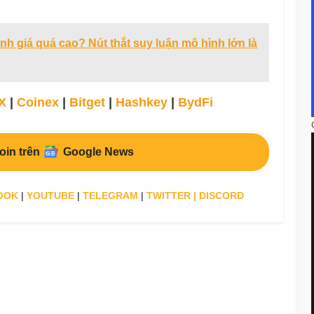
nh giá quá cao? Nút thắt suy luận mô hình lớn là
g
X
|
Coinex
|
Bitget
|
Hashkey
|
BydFi
oin trên
Google News
OOK
|
YOUTUBE
|
TELEGRAM
|
TWITTER
|
DISCORD