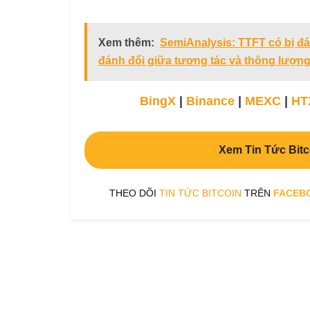
Xem thêm:
SemiAnalysis: TTFT có bị đá
đánh đổi giữa tương tác và thông lượn
BingX
|
Binance
|
MEXC
|
HT
Xem Tin Tức Bitc
THEO DÕI
TIN TỨC BITCOIN
TRÊN
FACEB