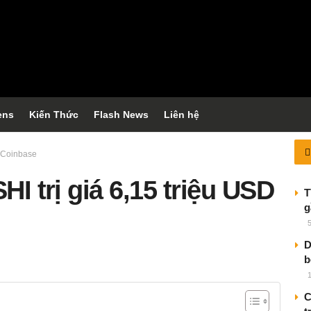
ens
Kiến Thức
Flash News
Liên hệ
o Coinbase
HI trị giá 6,15 triệu USD
T
g
D
b
C