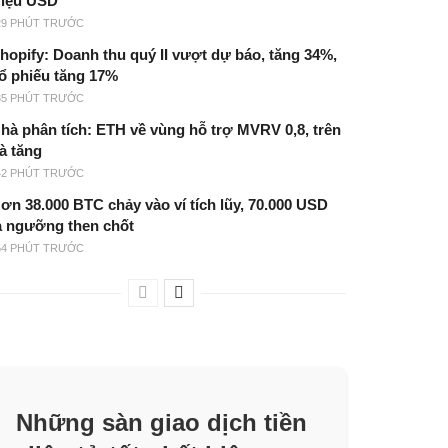
riệu USD
29 PHÚT TRƯỚC
hopify: Doanh thu quý II vượt dự báo, tăng 34%,
ổ phiếu tăng 17%
35 PHÚT TRƯỚC
hà phân tích: ETH về vùng hỗ trợ MVRV 0,8, trên
à tăng
42 PHÚT TRƯỚC
ơn 38.000 BTC chảy vào ví tích lũy, 70.000 USD
à ngưỡng then chốt
54 PHÚT TRƯỚC
Những sàn giao dịch tiền