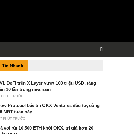
Tin Nhanh
VL DeFi trên X Layer vượt 100 triệu USD, tăng
ần 10 lần trong nửa năm
5 PHÚT TRƯỚC
ow Protocol bác tin OKX Ventures đầu tư, công
ố NĐT tuần này
17 PHÚT TRƯỚC
á voi rút 10.500 ETH khỏi OKX, trị giá hơn 20