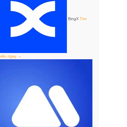
BingX
Tìm
hiểu ngay →