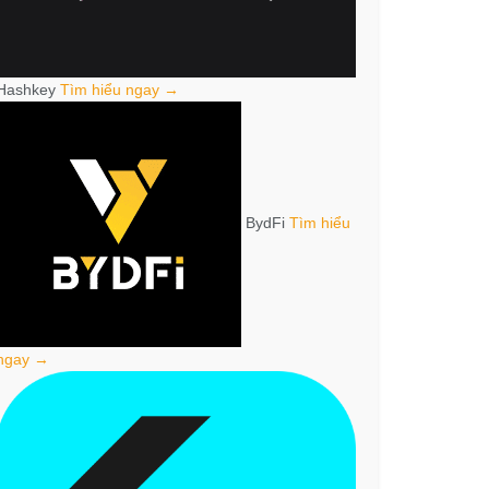
Hashkey
Tìm hiểu ngay →
BydFi
Tìm hiểu
ngay →