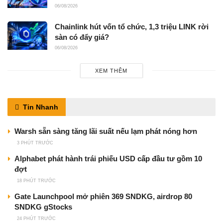
06/08/2026
Chainlink hút vốn tổ chức, 1,3 triệu LINK rời
sàn có đẩy giá?
06/08/2026
XEM THÊM
Tin Nhanh
Warsh sẵn sàng tăng lãi suất nếu lạm phát nóng hơn
3 PHÚT TRƯỚC
Alphabet phát hành trái phiếu USD cấp đầu tư gồm 10
đợt
18 PHÚT TRƯỚC
Gate Launchpool mở phiên 369 SNDKG, airdrop 80
SNDKG gStocks
24 PHÚT TRƯỚC