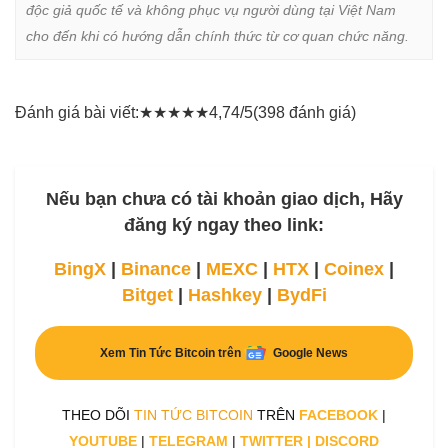
độc giả quốc tế và không phục vụ người dùng tại Việt Nam 
cho đến khi có hướng dẫn chính thức từ cơ quan chức năng.
Đánh giá bài viết:
★
★
★
★
★
4,74/5
(398 đánh giá)
Nếu bạn chưa có tài khoản giao dịch, Hãy
đăng ký ngay theo link:
BingX
|
Binance
|
MEXC
|
HTX
|
Coinex
|
Bitget
|
Hashkey
|
BydFi
Xem Tin Tức Bitcoin trên
Google News
THEO DÕI
TIN TỨC BITCOIN
TRÊN
FACEBOOK
|
YOUTUBE
|
TELEGRAM
|
TWITTER
|
DISCORD