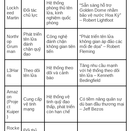
Hệ thống
“Sẵn sàng hỗ trợ
Lockh
phòng thủ tên
Đối tác
Golden Dome nhằm
eed
lửa, kinh
chủ lực
bảo vệ nước Hoa Kỳ”
Martin
nghiệm quốc
– Robert Lightfoot
phòng
Phát triển
Northr
Công nghệ
“Phát triển tên lửa
tên lửa
op
đánh chặn
không gian áp đảo các
đánh
Grum
không gian tiên
mối đe dọa” – Robert
chặn quỹ
man
tiến
Fleming
đạo
Tăng nhu cầu mạnh
Hệ thống theo
L3Har
Theo dõi
với hệ thống theo dõi
dõi và cảnh
ris
tên lửa
tên lửa – Kenneth
báo
Bedingfield
Amaz
on
Hệ thống vệ
Cung cấp
Có tiềm năng quân sự
(Proje
tinh quỹ đạo
vệ tinh
dù ban đầu thương mại
ct
thấp, phát triển
mạng
– Jeff Bezos
Kuiper
còn hạn chế
)
Rocke
Đối thủ