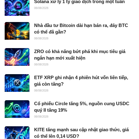
Solana xử lý 1 tỷ giao dịch trong một tuần
06/08/2026
Nhà đầu tư Bitcoin dài hạn bán ra, đáy BTC
có thể đã gần?
06/08/2026
ZRO có khả năng bứt phá khi mục tiêu giá
ngắn hạn mới xuất hiện
06/08/2026
ETF XRP ghi nhận 4 phiên hút vốn liên tiếp,
giá còn tăng?
06/08/2026
Cổ phiếu Circle tăng 5%, nguồn cung USDC
quý II tăng 19%
06/08/2026
KITE tăng mạnh sau cập nhật giao thức, giá
có thể lên 0,14 USD?