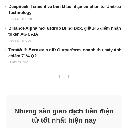
DeepSeek, Tencent và bên khác nhận cổ phần từ Unitree
Technology
37 PHÚT TRƯỚC
Binance Alpha mở airdrop Blind Box, giữ 245 điểm nhận
token AGT, AIA
49 PHÚT TRƯỚC
TeraWulf: Bernstein giữ Outperform, doanh thu máy tính
chiếm 71% Q2
1 GIỜ TRƯỚC
Những sàn giao dịch tiền điện
tử tốt nhất hiện nay