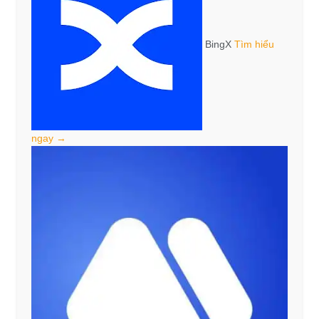
BingX
Tìm hiểu
ngay →