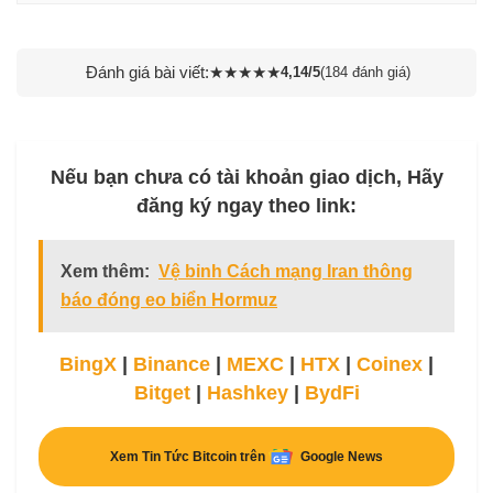
Đánh giá bài viết:
★
★
★
★
★
4,14/5
(184 đánh giá)
Nếu bạn chưa có tài khoản giao dịch, Hãy
đăng ký ngay theo link:
Xem thêm:
Vệ binh Cách mạng Iran thông
báo đóng eo biển Hormuz
BingX
|
Binance
|
MEXC
|
HTX
|
Coinex
|
Bitget
|
Hashkey
|
BydFi
Xem Tin Tức Bitcoin trên
Google News