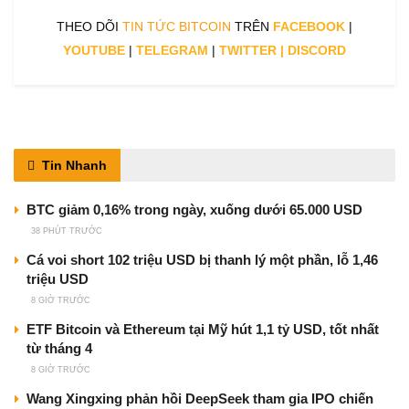
THEO DÕI
TIN TỨC BITCOIN
TRÊN
FACEBOOK
|
YOUTUBE
|
TELEGRAM
|
TWITTER
|
DISCORD
Tin Nhanh
BTC giảm 0,16% trong ngày, xuống dưới 65.000 USD
38 PHÚT TRƯỚC
Cá voi short 102 triệu USD bị thanh lý một phần, lỗ 1,46
triệu USD
8 GIỜ TRƯỚC
ETF Bitcoin và Ethereum tại Mỹ hút 1,1 tỷ USD, tốt nhất
từ tháng 4
8 GIỜ TRƯỚC
Wang Xingxing phản hồi DeepSeek tham gia IPO chiến