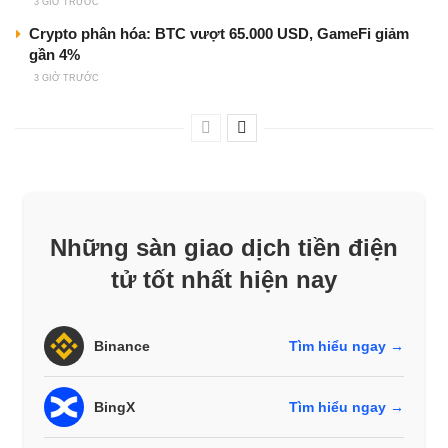
3 GIỜ TRƯỚC
Crypto phân hóa: BTC vượt 65.000 USD, GameFi giảm
gần 4%
3 GIỜ TRƯỚC
Những sàn giao dịch tiền điện
tử tốt nhất hiện nay
Binance
Tìm hiểu ngay →
BingX
Tìm hiểu ngay →