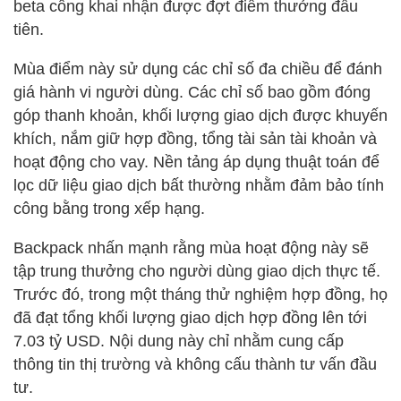
beta công khai nhận được đợt điểm thưởng đầu
tiên.
Mùa điểm này sử dụng các chỉ số đa chiều để đánh
giá hành vi người dùng. Các chỉ số bao gồm đóng
góp thanh khoản, khối lượng giao dịch được khuyến
khích, nắm giữ hợp đồng, tổng tài sản tài khoản và
hoạt động cho vay. Nền tảng áp dụng thuật toán để
lọc dữ liệu giao dịch bất thường nhằm đảm bảo tính
công bằng trong xếp hạng.
Backpack nhấn mạnh rằng mùa hoạt động này sẽ
tập trung thưởng cho người dùng giao dịch thực tế.
Trước đó, trong một tháng thử nghiệm hợp đồng, họ
đã đạt tổng khối lượng giao dịch hợp đồng lên tới
7.03 tỷ USD. Nội dung này chỉ nhằm cung cấp
thông tin thị trường và không cấu thành tư vấn đầu
tư.