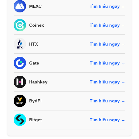
MEXC
Tìm hiểu ngay →
Coinex
Tìm hiểu ngay →
HTX
Tìm hiểu ngay →
Gate
Tìm hiểu ngay →
Hashkey
Tìm hiểu ngay →
BydFi
Tìm hiểu ngay →
Bitget
Tìm hiểu ngay →