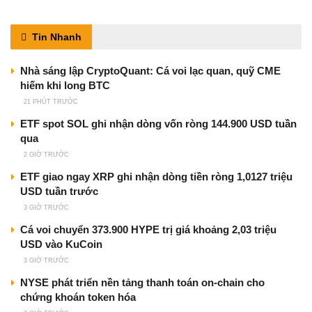
Tin Nhanh
Nhà sáng lập CryptoQuant: Cá voi lạc quan, quỹ CME
hiếm khi long BTC
21 PHÚT TRƯỚC
ETF spot SOL ghi nhận dòng vốn ròng 144.900 USD tuần
qua
2 GIỜ TRƯỚC
ETF giao ngay XRP ghi nhận dòng tiền ròng 1,0127 triệu
USD tuần trước
3 GIỜ TRƯỚC
Cá voi chuyển 373.900 HYPE trị giá khoảng 2,03 triệu
USD vào KuCoin
3 GIỜ TRƯỚC
NYSE phát triển nền tảng thanh toán on-chain cho
chứng khoán token hóa