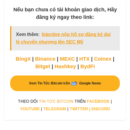
Nếu bạn chưa có tài khoản giao dịch, Hãy
đăng ký ngay theo link:
Xem thêm:
Injective nộp hồ sơ đăng ký đại
lý chuyển nhượng lên SEC Mỹ
BingX
|
Binance
|
MEXC
|
HTX
|
Coinex
|
Bitget
|
Hashkey
|
BydFi
Xem Tin Tức Bitcoin trên
Google News
THEO DÕI
TIN TỨC BITCOIN
TRÊN
FACEBOOK
|
YOUTUBE
|
TELEGRAM
|
TWITTER
|
DISCORD