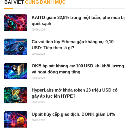
BÀI VIẾT
CÙNG DANH MỤC
KAITO giảm 32,8% trong một tuần, phe mua bị
quét sạch
09/08/2026
Cá voi tích lũy Ethena gặp kháng cự 0,10
USD: Tiếp theo là gì?
09/08/2026
OKB áp sát kháng cự 100 USD khi khối lượng
và hoạt động mạng tăng
09/08/2026
HyperLabs mở khóa token 23 triệu USD có
gây áp lực lên HYPE?
09/08/2026
Upbit hủy cặp giao dịch, BONK giảm 14%
09/08/2026