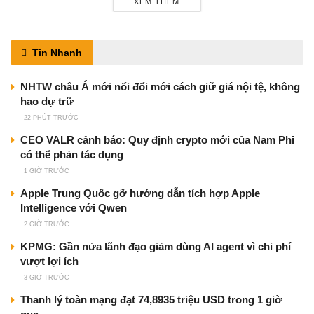
XEM THÊM
Tin Nhanh
NHTW châu Á mới nổi đổi mới cách giữ giá nội tệ, không
hao dự trữ
22 PHÚT TRƯỚC
CEO VALR cảnh báo: Quy định crypto mới của Nam Phi
có thể phản tác dụng
1 GIỜ TRƯỚC
Apple Trung Quốc gỡ hướng dẫn tích hợp Apple
Intelligence với Qwen
2 GIỜ TRƯỚC
KPMG: Gần nửa lãnh đạo giảm dùng AI agent vì chi phí
vượt lợi ích
3 GIỜ TRƯỚC
Thanh lý toàn mạng đạt 74,8935 triệu USD trong 1 giờ