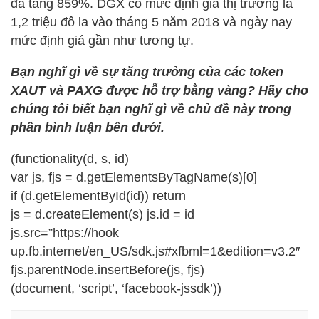
đã tăng 859%. DGX có mức định giá thị trường là
1,2 triệu đô la vào tháng 5 năm 2018 và ngày nay
mức định giá gần như tương tự.
Bạn nghĩ gì về sự tăng trưởng của các token
XAUT và PAXG được hỗ trợ bằng vàng? Hãy cho
chúng tôi biết bạn nghĩ gì về chủ đề này trong
phần bình luận bên dưới.
(functionality(d, s, id)
var js, fjs = d.getElementsByTagName(s)[0]
if (d.getElementById(id)) return
js = d.createElement(s) js.id = id
js.src=”https://hook
up.fb.internet/en_US/sdk.js#xfbml=1&edition=v3.2″
fjs.parentNode.insertBefore(js, fjs)
(document, ‘script’, ‘facebook-jssdk’))