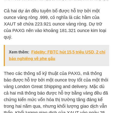
Cả hai dự án đều tuyên bố được hỗ trợ bởi một
ounce vàng ròng .999, có nghĩa là các hầm của
XAUT sẽ chứa 223.921 ounce vàng ròng. Dự trữ
của PAXG nên vào khoảng 181.321 ounce kim loại
quý.
Xem thêm:
Fidelity: FBTC hút 15,5 triệu USD, 2 chỉ
báo nghiêng về phe gấu
Theo các thông số kỹ thuật của PAXG, mã thông
báo được hỗ trợ bởi một ounce troy tốt của một thỏi
vàng London Great Shipping and delivery. Mặc dù
cả hai mã thông báo được hỗ trợ bằng vàng đều đã
chứng kiến ​​mức vốn hóa thị trường tăng đáng kể
trong hai năm qua, nhưng khối lượng giao dịch vẫn
thấp. Khối lượng giao dịch của XAUT vào ngày 25