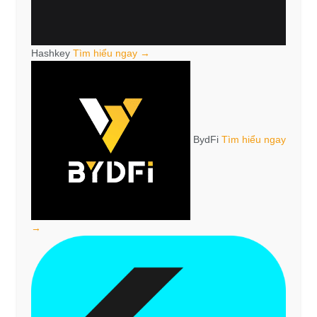
Hashkey
Tìm hiểu ngay →
BydFi
Tìm hiểu ngay
→