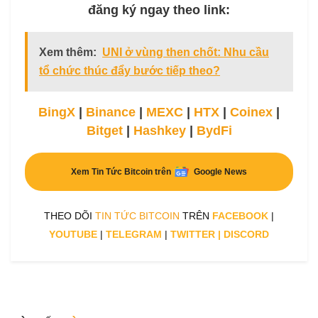
đăng ký ngay theo link:
Xem thêm:
UNI ở vùng then chốt: Nhu cầu
tổ chức thúc đẩy bước tiếp theo?
BingX
|
Binance
|
MEXC
|
HTX
|
Coinex
|
Bitget
|
Hashkey
|
BydFi
Xem Tin Tức Bitcoin trên
Google News
THEO DÕI
TIN TỨC BITCOIN
TRÊN
FACEBOOK
|
YOUTUBE
|
TELEGRAM
|
TWITTER
|
DISCORD