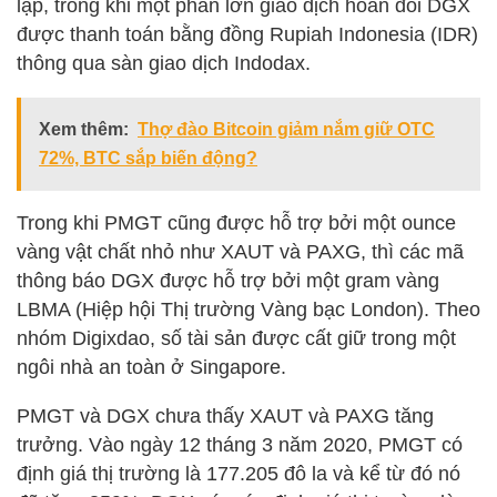
lập, trong khi một phần lớn giao dịch hoán đổi DGX
được thanh toán bằng đồng Rupiah Indonesia (IDR)
thông qua sàn giao dịch Indodax.
Xem thêm:
Thợ đào Bitcoin giảm nắm giữ OTC
72%, BTC sắp biến động?
Trong khi PMGT cũng được hỗ trợ bởi một ounce
vàng vật chất nhỏ như XAUT và PAXG, thì các mã
thông báo DGX được hỗ trợ bởi một gram vàng
LBMA (Hiệp hội Thị trường Vàng bạc London). Theo
nhóm Digixdao, số tài sản được cất giữ trong một
ngôi nhà an toàn ở Singapore.
PMGT và DGX chưa thấy XAUT và PAXG tăng
trưởng. Vào ngày 12 tháng 3 năm 2020, PMGT có
định giá thị trường là 177.205 đô la và kể từ đó nó