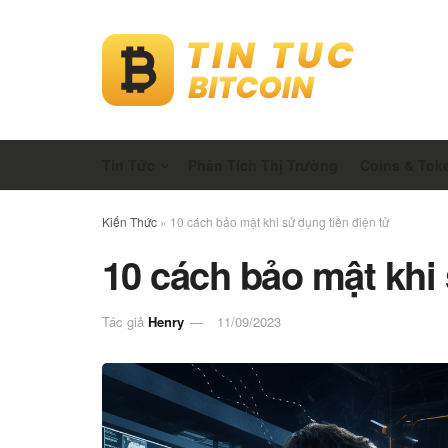
Tin Tức
Phân Tích Thị Trường
Coins & Tok
Kiến Thức
»
10 cách bảo mật khi sử dụng tiền điện tử
10 cách bảo mật khi 
Tác giả
Henry
11/09/2023