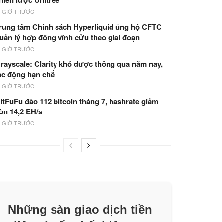
hiến lược Unitree
5 GIỜ TRƯỚC
rung tâm Chính sách Hyperliquid ủng hộ CFTC
uản lý hợp đồng vĩnh cửu theo giai đoạn
5 GIỜ TRƯỚC
rayscale: Clarity khó được thông qua năm nay,
ác động hạn chế
6 GIỜ TRƯỚC
itFuFu đào 112 bitcoin tháng 7, hashrate giảm
òn 14,2 EH/s
6 GIỜ TRƯỚC
Những sàn giao dịch tiền