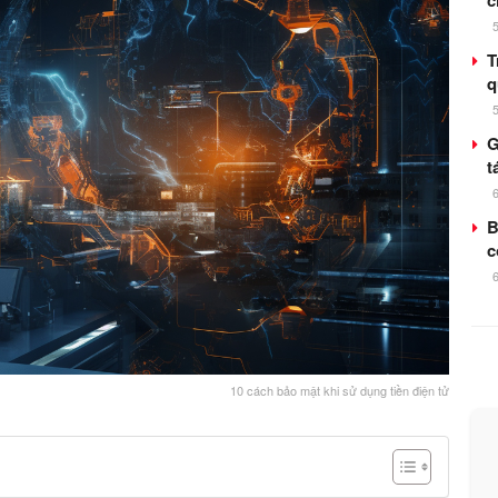
c
T
q
G
t
B
c
10 cách bảo mật khi sử dụng tiền điện tử