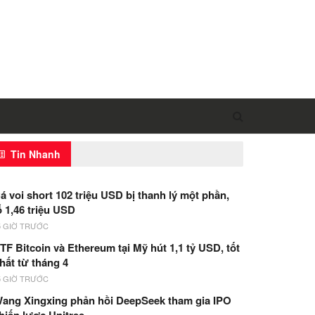
Tin Nhanh
á voi short 102 triệu USD bị thanh lý một phần,
ỗ 1,46 triệu USD
5 GIỜ TRƯỚC
TF Bitcoin và Ethereum tại Mỹ hút 1,1 tỷ USD, tốt
hất từ tháng 4
5 GIỜ TRƯỚC
ang Xingxing phản hồi DeepSeek tham gia IPO