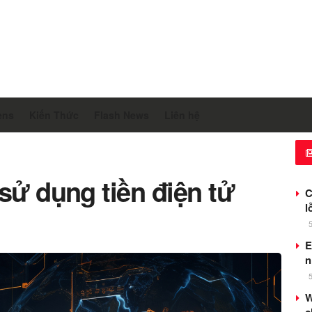
ens
Kiến Thức
Flash News
Liên hệ
sử dụng tiền điện tử
C
l
E
n
W