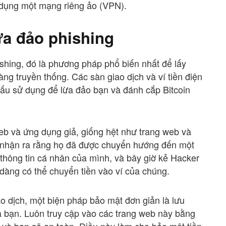
ử dụng một mạng riêng ảo (VPN).
lừa đảo phishing
ishing, đó là phương pháp phổ biến nhất để lấy
g truyền thống. Các sàn giao dịch và ví tiền điện
xấu sử dụng để lừa đảo bạn và đánh cắp Bitcoin
web và ứng dụng giả, giống hệt như trang web và
 nhận ra rằng họ đã được chuyển hướng đến một
hông tin cá nhân của mình, và bây giờ kẻ Hacker
dàng có thể chuyển tiền vào ví của chúng.
o dịch, một biện pháp bảo mật đơn giản là lưu
 bạn. Luôn truy cập vào các trang web này bằng
và bạn sẽ an toàn. Điều này làm cho bảo mật tiền