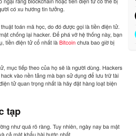
o ngại rằng blockchain hoặc tiền điện tử có thể bị
ười có xu hướng tin tưởng.
huật toán mã học, do đó được gọi là tiền điện tử.
mật chống lại hacker. Để phá vỡ hệ thống này, bạn
, tiền điện tử cổ nhất là
Bitcoin
chưa bao giờ bị
ử, mục tiếp theo của họ sẽ là người dùng. Hackers
hack vào nền tảng mà bạn sử dụng để lưu trữ tài
iện tử quan trọng nhất là hãy đặt hàng loạt biện
c tạp
ường như quá rõ ràng. Tuy nhiên, ngày nay ba mật
và cả mật khẩu hài hước nhất.