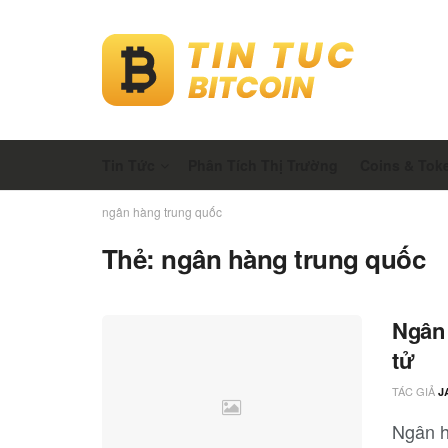
Tin Tức
Phân Tích Thị Trường
Coins & Tok
ngân hàng trung quốc
Thẻ:
ngân hàng trung quốc
Ngân 
tử
TÁC GIẢ
J
Ngân h