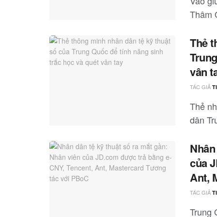
Vào gi
Thâm Q
Thẻ t
Trung
vân t
TÁC GIẢ
T
Thẻ nh
dân Tr
Nhân 
của J
Ant, 
TÁC GIẢ
T
Trung 