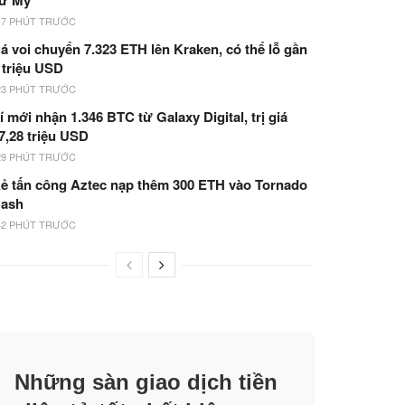
ử Mỹ
17 PHÚT TRƯỚC
á voi chuyển 7.323 ETH lên Kraken, có thể lỗ gần
 triệu USD
23 PHÚT TRƯỚC
í mới nhận 1.346 BTC từ Galaxy Digital, trị giá
7,28 triệu USD
29 PHÚT TRƯỚC
ẻ tấn công Aztec nạp thêm 300 ETH vào Tornado
ash
42 PHÚT TRƯỚC
Những sàn giao dịch tiền