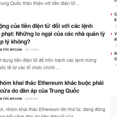
c
ung Quốc thân thiện với tiền điện tử ...
C
6
ộng của tiền điện tử đối với các lệnh
 phạt: Những lo ngại của các nhà quản lý
V
8
p lý không?
30/11/2021
IN TỨC BITCOIN
K
C
 dụng tiền điện tử để trốn tránh các lệnh trừng
ốc tế từ các tổ chức chính ...
hóm khai thác Ethereum khác buộc phải
cửa do đàn áp của Trung Quốc
29/09/2021
IN TỨC BITCOIN
l, nhóm khai thác Ethereum lớn thứ tư, đang đóng
ng bối cảnh đàn áp tiền điện tử của ...