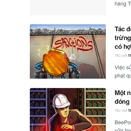
hàng Tr
Tác đ
trừng
có hợ
TÁC GIẢ
T
Việc sử
phạt qu
Một n
đóng 
TÁC GIẢ
T
BeePoo
cửa tro