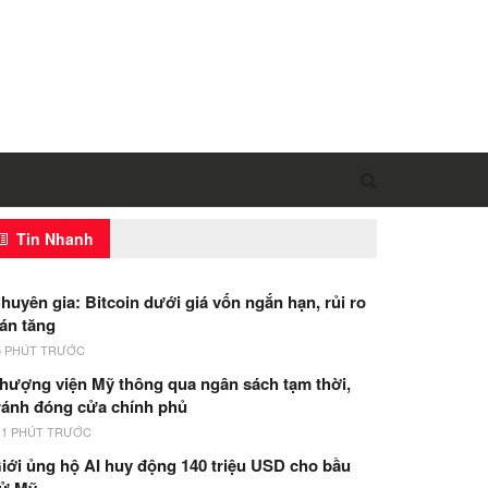
Tin Nhanh
huyên gia: Bitcoin dưới giá vốn ngắn hạn, rủi ro
án tăng
5 PHÚT TRƯỚC
hượng viện Mỹ thông qua ngân sách tạm thời,
ránh đóng cửa chính phủ
11 PHÚT TRƯỚC
iới ủng hộ AI huy động 140 triệu USD cho bầu