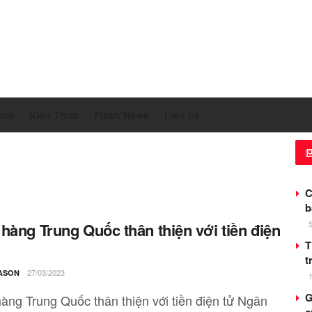
ens
Kiến Thức
Flash News
Liên hệ
C
b
hàng Trung Quốc thân thiện với tiền điện
T
t
27/03/2023
ASON
G
àng Trung Quốc thân thiện với tiền điện tử Ngân