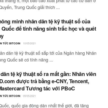
ữa tháng 5, một báo cáo xuất phát từ các cư dân ở
uyến, Trung Quốc giải thích ...
hông minh nhân dân tệ kỹ thuật số của
 Quốc để tính năng sinh trắc học và quét
ay
10/05/2021
IN TỨC BITCOIN
ân dân tệ kỹ thuật số sắp tới của Ngân hàng Nhân
ung Quốc sẽ có tính năng ...
dân tệ kỹ thuật số ra mắt gần: Nhân viên
D.com được trả bằng e-CNY, Tencent,
Mastercard Tương tác với PBoC
05/05/2021
IN TỨC BITCOIN
Quốc, quốc gia đông dân nhất thế giới, đã tăng