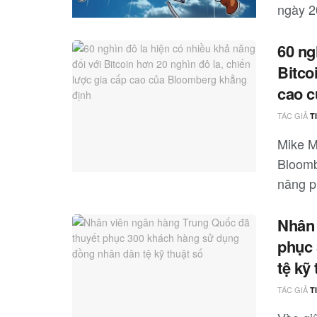
ngày 20
60 ng
Bitco
cao c
TÁC GIẢ
T
Mike M
Bloombe
năng ph
Nhân 
phục 
tệ kỹ
TÁC GIẢ
T