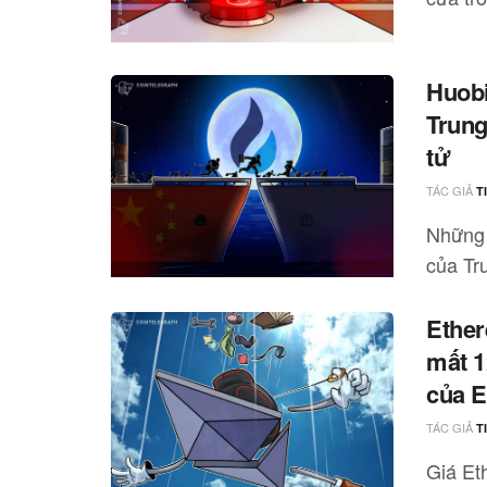
Huobi
Trung
tử
TÁC GIẢ
T
Những 
của Tru
Ether
mất 1
của 
TÁC GIẢ
T
Giá Et