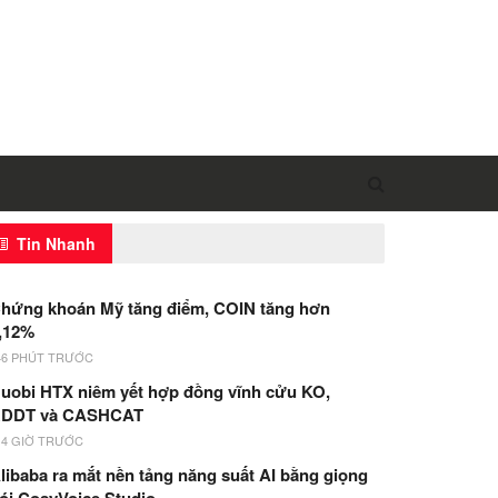
Tin Nhanh
hứng khoán Mỹ tăng điểm, COIN tăng hơn
,12%
46 PHÚT TRƯỚC
uobi HTX niêm yết hợp đồng vĩnh cửu KO,
DDT và CASHCAT
14 GIỜ TRƯỚC
libaba ra mắt nền tảng năng suất AI bằng giọng