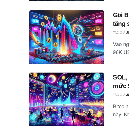
Giá B
tăng
TÁC GIẢ
J
Vào ng
96K US
SOL, 
mức 
TÁC GIẢ
J
Bitcoin
này. K