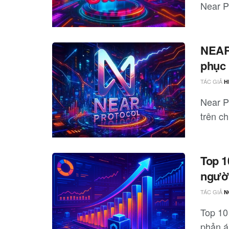
Near P
NEAR 
phục 
TÁC GIẢ
H
Near P
trên c
Top 1
người
TÁC GIẢ
N
Top 10
phản á