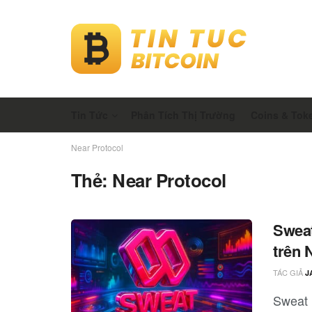
Tin Tức
Phân Tích Thị Trường
Coins & Tok
Near Protocol
Thẻ:
Near Protocol
Sweat
trên 
TÁC GIẢ
J
Sweat 