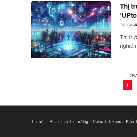
Thị t
‘UPto
TÁC GIẢ
J
Thị trư
nghiêm 
TR
1
Tin Tức
Phân Tích Thị Trường
Coins & Tokens
Kiến 