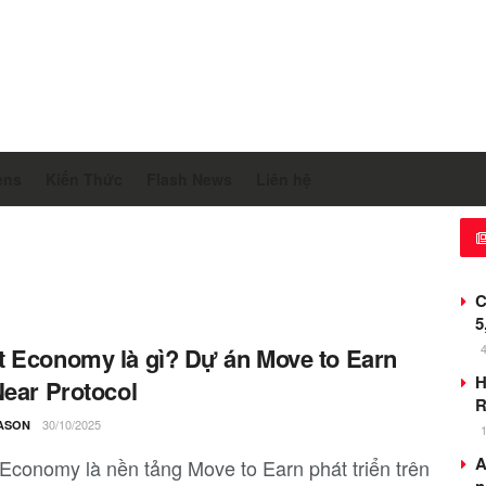
ens
Kiến Thức
Flash News
Liên hệ
C
5
 Economy là gì? Dự án Move to Earn
H
Near Protocol
R
30/10/2025
ASON
A
Economy là nền tảng Move to Earn phát triển trên