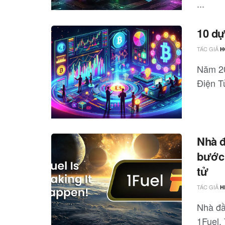
...
10 dự
TÁC GIẢ
H
Năm 20
Điện Tử
Nhà đ
bước 
tử
TÁC GIẢ
H
Nhà đầ
1Fuel. 