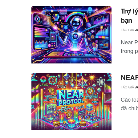
Trợ l
bạn
TÁC GIẢ
J
Near P
trong p
NEAR 
TÁC GIẢ
J
Các loạ
đã chứ