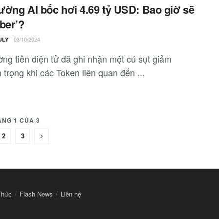
rường AI bốc hơi 4.69 tỷ USD: Bao giờ sẽ
ber’?
03/10/2024
ULY
ờng tiền điện tử đã ghi nhận một cú sụt giảm
trọng khi các Token liên quan đến ...
ANG 1 CỦA 3
2
3
Thức
Flash News
Liên hệ