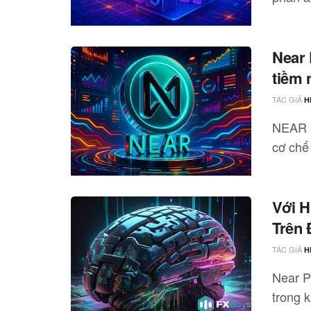
Near 
tiềm 
TÁC GIẢ
H
NEAR P
cơ chế
Với H
Trên 
TÁC GIẢ
H
Near P
trong 