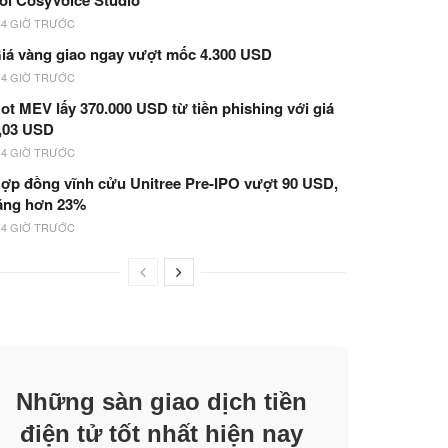
ói CosyVoice Studio
14 GIỜ TRƯỚC
iá vàng giao ngay vượt mốc 4.300 USD
14 GIỜ TRƯỚC
ot MEV lấy 370.000 USD từ tiền phishing với giá
,03 USD
14 GIỜ TRƯỚC
ợp đồng vĩnh cửu Unitree Pre-IPO vượt 90 USD,
ăng hơn 23%
14 GIỜ TRƯỚC
Những sàn giao dịch tiền
điện tử tốt nhất hiện nay