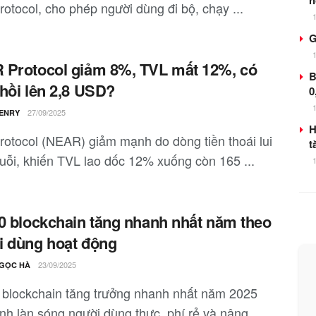
n
rotocol, cho phép người dùng đi bộ, chạy ...
G
Protocol giảm 8%, TVL mất 12%, có
B
hồi lên 2,8 USD?
0
27/09/2025
ENRY
H
rotocol (NEAR) giảm mạnh do dòng tiền thoái lui
t
huỗi, khiến TVL lao dốc 12% xuống còn 165 ...
0 blockchain tăng nhanh nhất năm theo
 dùng hoạt động
23/09/2025
GỌC HÀ
 blockchain tăng trưởng nhanh nhất năm 2025
nh làn sóng người dùng thực, phí rẻ và nâng ...