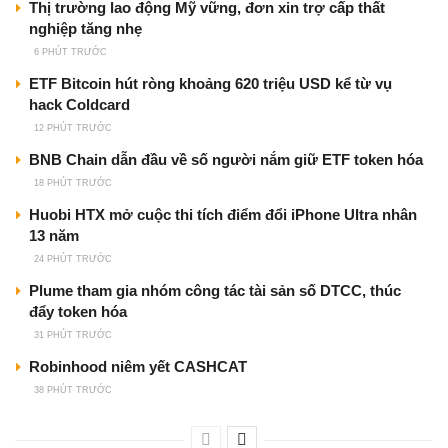
Thị trường lao động Mỹ vững, đơn xin trợ cấp thất
nghiệp tăng nhẹ
6 PHÚT TRƯỚC
ETF Bitcoin hút ròng khoảng 620 triệu USD kể từ vụ
hack Coldcard
12 PHÚT TRƯỚC
BNB Chain dẫn đầu về số người nắm giữ ETF token hóa
18 PHÚT TRƯỚC
Huobi HTX mở cuộc thi tích điểm đổi iPhone Ultra nhân
13 năm
24 PHÚT TRƯỚC
Plume tham gia nhóm công tác tài sản số DTCC, thúc
đẩy token hóa
31 PHÚT TRƯỚC
Robinhood niêm yết CASHCAT
38 PHÚT TRƯỚC