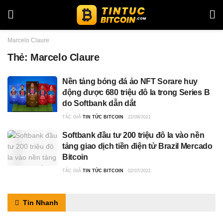
Marcelo Claure
Thẻ:
Marcelo Claure
Nền tảng bóng đá ảo NFT Sorare huy
động được 680 triệu đô la trong Series B
do Softbank dẫn dắt
TÁC GIẢ
TIN TỨC BITCOIN
22/09/2021
Softbank đầu tư 200 triệu đô la vào nền
tảng giao dịch tiền điện tử Brazil Mercado
Bitcoin
TÁC GIẢ
TIN TỨC BITCOIN
02/07/2021
Tin Nhanh