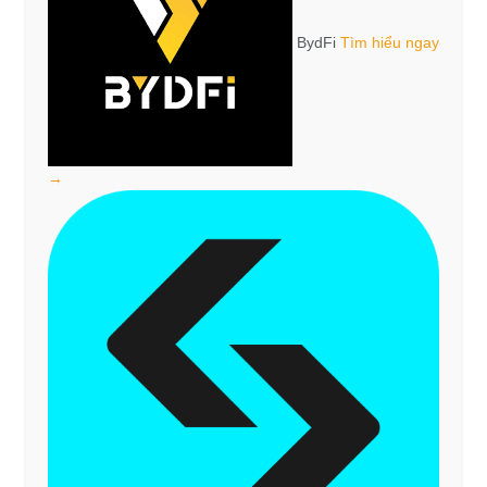
BydFi
Tìm hiểu ngay
→