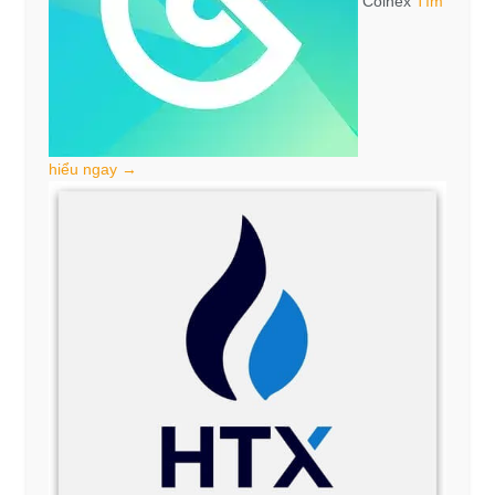
Coinex
Tìm
hiểu ngay →