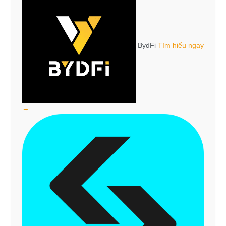
BydFi
Tìm hiểu ngay
→