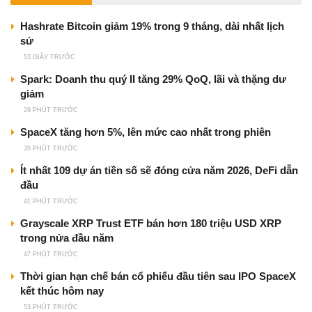
Hashrate Bitcoin giảm 19% trong 9 tháng, dài nhất lịch
sử
53 GIÂY TRƯỚC
Spark: Doanh thu quý II tăng 29% QoQ, lãi và thặng dư
giảm
29 PHÚT TRƯỚC
SpaceX tăng hơn 5%, lên mức cao nhất trong phiên
35 PHÚT TRƯỚC
Ít nhất 109 dự án tiền số sẽ đóng cửa năm 2026, DeFi dẫn
đầu
41 PHÚT TRƯỚC
Grayscale XRP Trust ETF bán hơn 180 triệu USD XRP
trong nửa đầu năm
47 PHÚT TRƯỚC
Thời gian hạn chế bán cổ phiếu đầu tiên sau IPO SpaceX
kết thúc hôm nay
53 PHÚT TRƯỚC