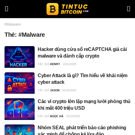
#Malware
Thẻ:
#Malware
Hacker dùng cửa sổ reCAPTCHA giả cài
malware và đánh cắp crypto
TÁC GIẢ
HENRY
19/11/2025
Cyber Attack là gì? Tìm hiểu về khái niệm
cyber attack
TÁC GIẢ
JASON
31/10/2025
Các ví crypto lớn lập mạng lưới phòng thủ
khi mất 400 triệu USD
TÁC GIẢ
NGỌC HÀ
22/10/2025
Nhóm SEAL phát triển báo cáo phishing
xác minh để chống kẻ lừa đảo