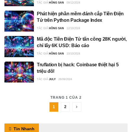
TÁC GIẢ
HỒNG SAN
09/12/2024
Phát hiện phần mềm đánh cắp Tiền Điện
Tử trên Python Package Index
TÁC GIẢ
HỒNG SAN
12/10/2024
Mã độc Tiền Điện Tử tấn công 28K người,
chỉ lấy 6K USD: Báo cáo
TÁC GIẢ
HỒNG SAN
10/10/2024
Truflation bị hack: Coinbase thiệt hại 5
triệu đô!
TÁC GIẢ
JULY
26/09/2024
TRANG 1 CỦA 2
1
2
Tin Nhanh