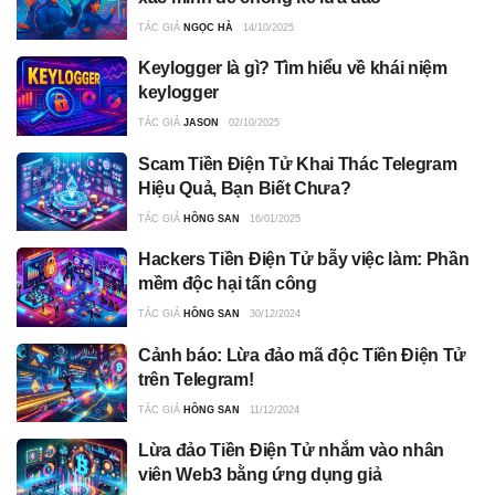
TÁC GIẢ
NGỌC HÀ
14/10/2025
Keylogger là gì? Tìm hiểu về khái niệm
keylogger
TÁC GIẢ
JASON
02/10/2025
Scam Tiền Điện Tử Khai Thác Telegram
Hiệu Quả, Bạn Biết Chưa?
TÁC GIẢ
HỒNG SAN
16/01/2025
Hackers Tiền Điện Tử bẫy việc làm: Phần
mềm độc hại tấn công
TÁC GIẢ
HỒNG SAN
30/12/2024
Cảnh báo: Lừa đảo mã độc Tiền Điện Tử
trên Telegram!
TÁC GIẢ
HỒNG SAN
11/12/2024
Lừa đảo Tiền Điện Tử nhắm vào nhân
viên Web3 bằng ứng dụng giả