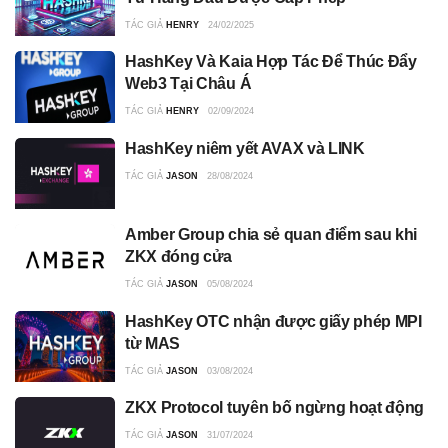
TÁC GIẢ
HENRY
24/02/2025
HashKey Và Kaia Hợp Tác Để Thúc Đẩy
Web3 Tại Châu Á
TÁC GIẢ
HENRY
02/09/2024
HashKey niêm yết AVAX và LINK
TÁC GIẢ
JASON
28/08/2024
Amber Group chia sẻ quan điểm sau khi
ZKX đóng cửa
TÁC GIẢ
JASON
05/08/2024
HashKey OTC nhận được giấy phép MPI
từ MAS
TÁC GIẢ
JASON
03/08/2024
ZKX Protocol tuyên bố ngừng hoạt động
TÁC GIẢ
JASON
31/07/2024