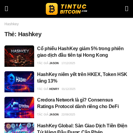
Hashkey
Thẻ:
Hashkey
Cổ phiếu HashKey giảm 5% trong phiên
giao dịch đầu tiên tại Hong Kong
TÁC GIẢ
JASON
17/12/2025
HashKey niêm yết trên HKEX, Token HSK
tăng 13%
TÁC GIẢ
HENRY
01/12/2025
Credora Network là gì? Consensus
Ratings Protocol dành riêng cho DeFi
TÁC GIẢ
JASON
22/09/2025
HashKey Global: Sàn Giao Dịch Tiền Điện
Tử Hàng Đầu Được Cấp Phép