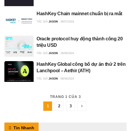
HashKey Chain mainnet chuẩn bị ra mắt
TÁC GIẢ
JASON
08/07/2024
Oracle protocol huy động thành công 20
triệu USD
TÁC GIẢ
JASON
28/06/2024
HashKey Global công bố dự án thứ 2 trên
Lanchpool – Aethir (ATH)
TÁC GIẢ
JASON
08/06/2024
TRANG 1 CỦA 3
1
2
3
Tin Nhanh