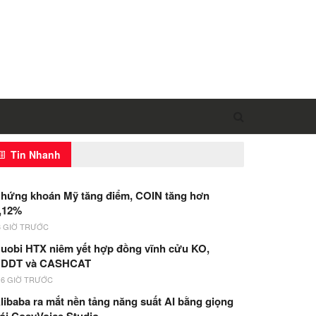
Tin Nhanh
hứng khoán Mỹ tăng điểm, COIN tăng hơn
,12%
3 GIỜ TRƯỚC
uobi HTX niêm yết hợp đồng vĩnh cửu KO,
DDT và CASHCAT
16 GIỜ TRƯỚC
libaba ra mắt nền tảng năng suất AI bằng giọng