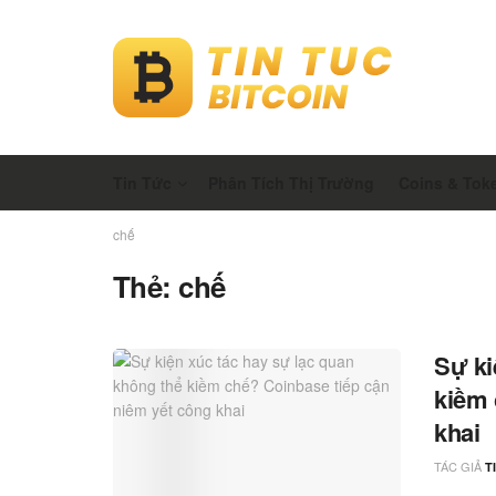
Tin Tức
Phân Tích Thị Trường
Coins & Tok
chế
Thẻ:
chế
Sự ki
kiềm 
khai
TÁC GIẢ
T