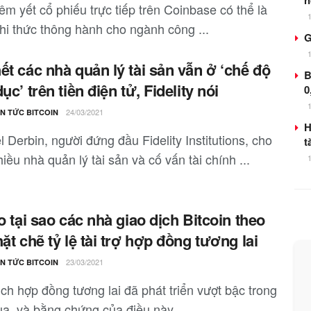
n
êm yết cổ phiếu trực tiếp trên Coinbase có thể là
hi thức thông hành cho ngành công ...
G
ết các nhà quản lý tài sản vẫn ở ‘chế độ
B
ục’ trên tiền điện tử, Fidelity nói
0
24/03/2021
IN TỨC BITCOIN
H
 Derbin, người đứng đầu Fidelity Institutions, cho
t
iều nhà quản lý tài sản và cố vấn tài chính ...
do tại sao các nhà giao dịch Bitcoin theo
hặt chẽ tỷ lệ tài trợ hợp đồng tương lai
23/03/2021
IN TỨC BITCOIN
ch hợp đồng tương lai đã phát triển vượt bậc trong
a, và bằng chứng của điều này ...