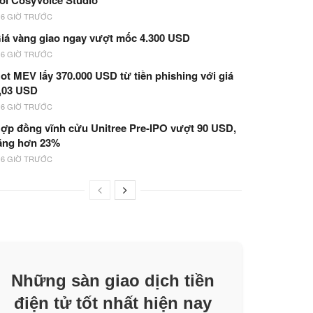
ói CosyVoice Studio
16 GIỜ TRƯỚC
iá vàng giao ngay vượt mốc 4.300 USD
16 GIỜ TRƯỚC
ot MEV lấy 370.000 USD từ tiền phishing với giá
,03 USD
16 GIỜ TRƯỚC
ợp đồng vĩnh cửu Unitree Pre-IPO vượt 90 USD,
ăng hơn 23%
16 GIỜ TRƯỚC
Những sàn giao dịch tiền
điện tử tốt nhất hiện nay