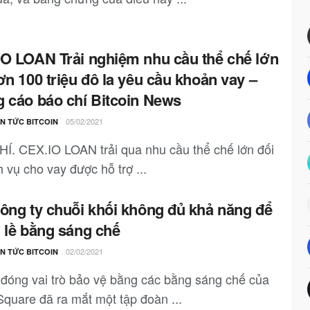
O LOAN Trải nghiệm nhu cầu thể chế lớn
ơn 100 triệu đô la yêu cầu khoản vay –
 cáo báo chí Bitcoin News
05/02/2021
IN TỨC BITCOIN
Í. CEX.IO LOAN trải qua nhu cầu thể chế lớn đối
h vụ cho vay được hỗ trợ ...
ông ty chuỗi khối không đủ khả năng để
 lề bằng sáng chế
02/02/2021
IN TỨC BITCOIN
r đóng vai trò bảo vệ bằng các bằng sáng chế của
Square đã ra mắt một tập đoàn ...