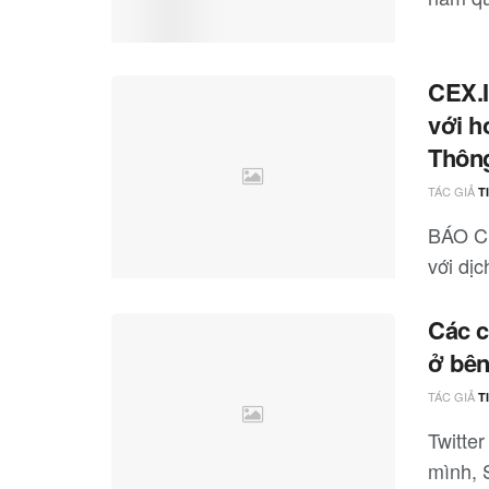
CEX.I
với h
Thông
TÁC GIẢ
T
BÁO CH
với dịc
Các c
ở bên
TÁC GIẢ
T
Twitte
mình, 