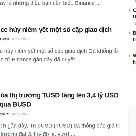
ây là những điều bạn cần biết. Binance ...
C
U
ce hủy niêm yết một số cặp giao dịch
B
h
ASON
07/09/2023
e hủy niêm yết một số cặp giao dịch Gã khổng lồ
W
ện tử Binance gần đây đã quyết ...
h
óa thị trường TUSD tăng lên 3,4 tỷ USD
 qua BUSD
ENRY
04/09/2023
ịch gần đây, TrueUSD (TUSD) đã thông báo giá trị
 trường đạt 3,4 tỷ đô la, vượt ...