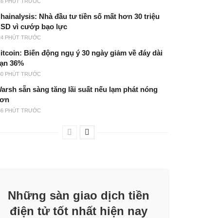
16 PHÚT TRƯỚC
hainalysis: Nhà đầu tư tiền số mất hơn 30 triệu
SD vì cướp bạo lực
24 PHÚT TRƯỚC
itcoin: Biến động ngụ ý 30 ngày giảm về đáy dài
ạn 36%
30 PHÚT TRƯỚC
arsh sẵn sàng tăng lãi suất nếu lạm phát nóng
ơn
36 PHÚT TRƯỚC
Những sàn giao dịch tiền
điện tử tốt nhất hiện nay