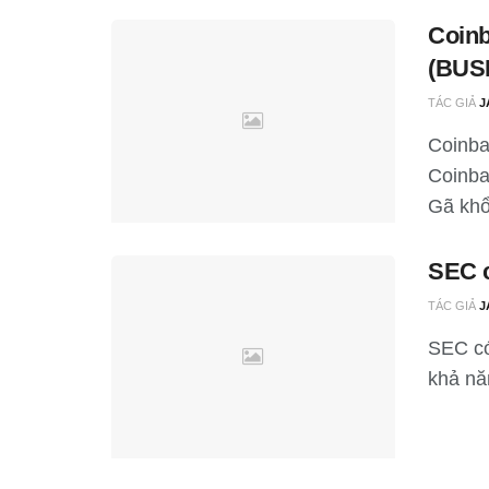
Coinb
(BUS
TÁC GIẢ
J
Coinba
Coinba
Gã khổ
SEC c
TÁC GIẢ
J
SEC có
khả nă