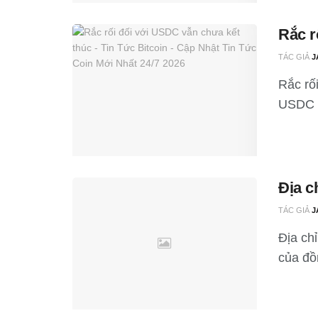
Rắc r
TÁC GIẢ
J
Rắc rố
USDC v
Địa 
TÁC GIẢ
J
Địa ch
của đồ