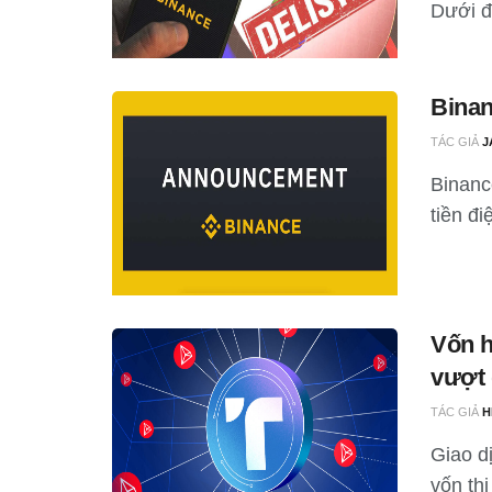
Dưới đ
Binan
TÁC GIẢ
J
Binanc
tiền đi
Vốn h
vượt
TÁC GIẢ
H
Giao d
vốn thị