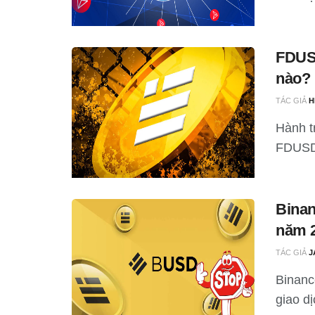
FDUS
nào?
TÁC GIẢ
H
Hành t
FDUSD 
Binan
năm 
TÁC GIẢ
J
Binanc
giao dị