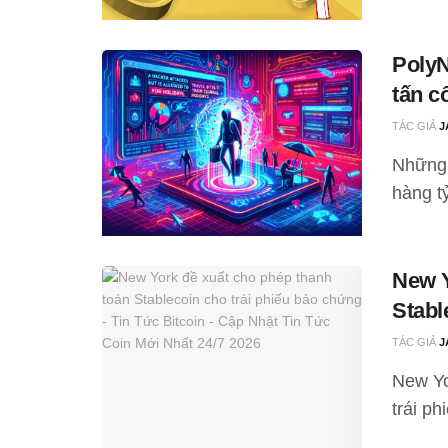
PolyN
tấn c
TÁC GIẢ
J
Những 
hàng t
New Y
Stabl
TÁC GIẢ
J
New Yo
trái p