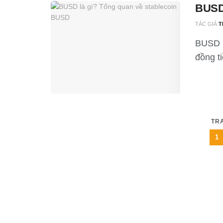
BUSD 
TÁC GIẢ
T
BUSD l
đồng ti
TR
1