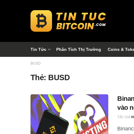
Tin Tức
Phân Tích Thị Trường
Coins & Tok
BUSD
Thẻ:
BUSD
Binan
vào n
TÁC GIẢ
H
Binanc