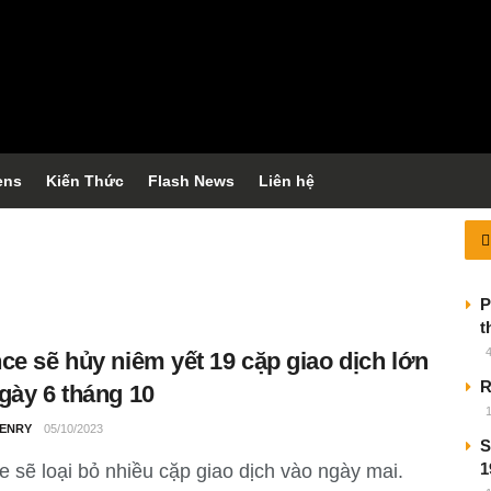
ens
Kiến Thức
Flash News
Liên hệ
P
t
ce sẽ hủy niêm yết 19 cặp giao dịch lớn
R
gày 6 tháng 10
ENRY
05/10/2023
S
1
e sẽ loại bỏ nhiều cặp giao dịch vào ngày mai.