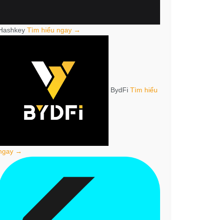
Hashkey
Tìm hiểu ngay →
BydFi
Tìm hiểu
ngay →