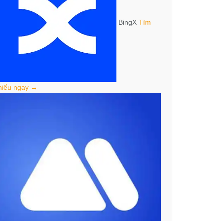
BingX
Tìm
hiểu ngay →