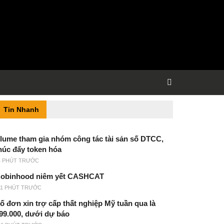
Tin Nhanh
lume tham gia nhóm công tác tài sản số DTCC,
húc đẩy token hóa
4 PHÚT TRƯỚC
obinhood niêm yết CASHCAT
11 PHÚT TRƯỚC
ố đơn xin trợ cấp thất nghiệp Mỹ tuần qua là
99.000, dưới dự báo