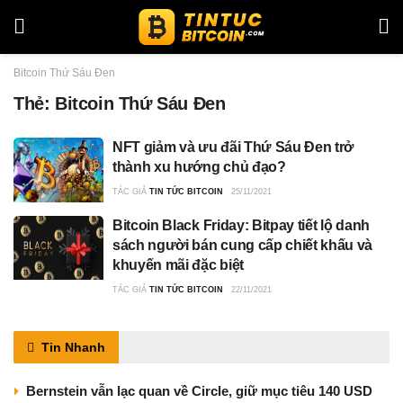
Bitcoin Thứ Sáu Đen
Thẻ:
Bitcoin Thứ Sáu Đen
NFT giảm và ưu đãi Thứ Sáu Đen trở
thành xu hướng chủ đạo?
TÁC GIẢ
TIN TỨC BITCOIN
25/11/2021
Bitcoin Black Friday: Bitpay tiết lộ danh
sách người bán cung cấp chiết khấu và
khuyến mãi đặc biệt
TÁC GIẢ
TIN TỨC BITCOIN
22/11/2021
Tin Nhanh
Bernstein vẫn lạc quan về Circle, giữ mục tiêu 140 USD