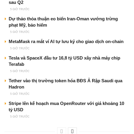
sau Q2
5 GIỜ TRƯỚC
Dự thảo thỏa thuận eo biển Iran-Oman vướng trừng
phạt Mỹ, bảo hiểm
5 GIỜ TRƯỚC
MetaMask ra mắt ví AI tự lưu ký cho giao dịch on-chain
5 GIỜ TRƯỚC
Tesla và SpaceX đầu tư 16,8 tỷ USD xây nhà máy chip
Terafab
5 GIỜ TRƯỚC
Tether vào thị trường token hóa BĐS Ả Rập Saudi qua
Hadron
5 GIỜ TRƯỚC
Stripe lên kế hoạch mua OpenRouter với giá khoảng 10
tỷ USD
5 GIỜ TRƯỚC