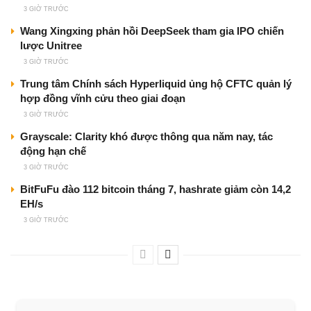
3 GIỜ TRƯỚC
Wang Xingxing phản hồi DeepSeek tham gia IPO chiến
lược Unitree
3 GIỜ TRƯỚC
Trung tâm Chính sách Hyperliquid ủng hộ CFTC quản lý
hợp đồng vĩnh cửu theo giai đoạn
3 GIỜ TRƯỚC
Grayscale: Clarity khó được thông qua năm nay, tác
động hạn chế
3 GIỜ TRƯỚC
BitFuFu đào 112 bitcoin tháng 7, hashrate giảm còn 14,2
EH/s
3 GIỜ TRƯỚC