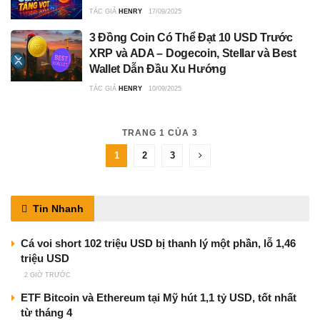
TÁC GIẢ
HENRY
17/09/2025
3 Đồng Coin Có Thể Đạt 10 USD Trước
XRP và ADA – Dogecoin, Stellar và Best
Wallet Dẫn Đầu Xu Hướng
TÁC GIẢ
HENRY
10/09/2025
TRANG 1 CỦA 3
1
2
3
Tin Nhanh
Cá voi short 102 triệu USD bị thanh lý một phần, lỗ 1,46
triệu USD
2 GIỜ TRƯỚC
ETF Bitcoin và Ethereum tại Mỹ hút 1,1 tỷ USD, tốt nhất
từ tháng 4