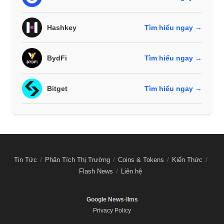
Hashkey
Tìm hiểu ngay →
BydFi
Tìm hiểu ngay →
Bitget
Tìm hiểu ngay →
Tin Tức
Phân Tích Thị Trường
Coins & Tokens
Kiến Thức
Flash News
Liên hệ
Google News
-
llms
Privacy Policy