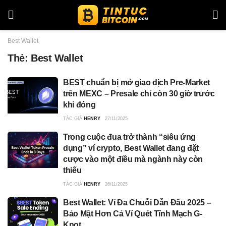
Best Wallet
Thẻ:
Best Wallet
BEST chuẩn bị mở giao dịch Pre-Market
trên MEXC – Presale chỉ còn 30 giờ trước
khi đóng
TÁC GIẢ
HENRY
27/11/2025
Trong cuộc đua trở thành “siêu ứng
dụng” ví crypto, Best Wallet đang đặt
cược vào một điều mà ngành này còn
thiếu
TÁC GIẢ
HENRY
26/11/2025
Best Wallet: Ví Đa Chuỗi Dẫn Đầu 2025 –
Bảo Mật Hơn Cả Ví Quét Tĩnh Mạch G-
Knot