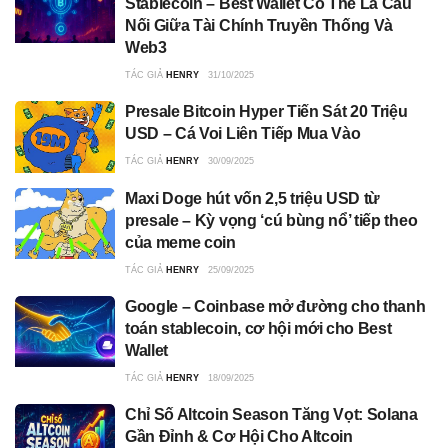
Stablecoin – Best Wallet Có Thể Là Cầu
Nối Giữa Tài Chính Truyền Thống Và
Web3
TÁC GIẢ
HENRY
31/10/2025
Presale Bitcoin Hyper Tiến Sát 20 Triệu
USD – Cá Voi Liên Tiếp Mua Vào
TÁC GIẢ
HENRY
30/09/2025
Maxi Doge hút vốn 2,5 triệu USD từ
presale – Kỳ vọng ‘cú bùng nổ’ tiếp theo
của meme coin
TÁC GIẢ
HENRY
25/09/2025
Google – Coinbase mở đường cho thanh
toán stablecoin, cơ hội mới cho Best
Wallet
TÁC GIẢ
HENRY
18/09/2025
Chỉ Số Altcoin Season Tăng Vọt: Solana
Gần Đỉnh & Cơ Hội Cho Altcoin