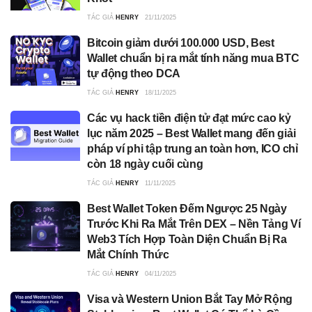
TÁC GIẢ
HENRY
21/11/2025
Bitcoin giảm dưới 100.000 USD, Best
Wallet chuẩn bị ra mắt tính năng mua BTC
tự động theo DCA
TÁC GIẢ
HENRY
18/11/2025
Các vụ hack tiền điện tử đạt mức cao kỷ
lục năm 2025 – Best Wallet mang đến giải
pháp ví phi tập trung an toàn hơn, ICO chỉ
còn 18 ngày cuối cùng
TÁC GIẢ
HENRY
11/11/2025
Best Wallet Token Đếm Ngược 25 Ngày
Trước Khi Ra Mắt Trên DEX – Nền Tảng Ví
Web3 Tích Hợp Toàn Diện Chuẩn Bị Ra
Mắt Chính Thức
TÁC GIẢ
HENRY
04/11/2025
Visa và Western Union Bắt Tay Mở Rộng