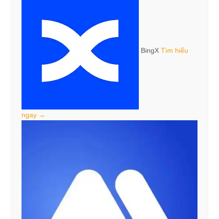
BingX
Tìm hiểu
ngay →